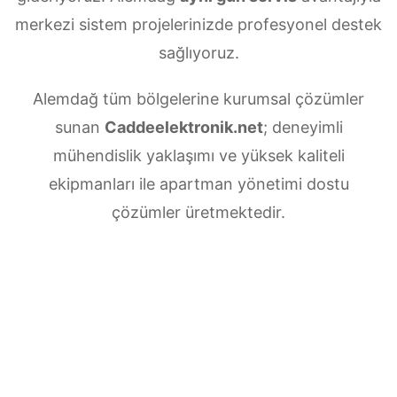
merkezi sistem projelerinizde profesyonel destek
sağlıyoruz.
Alemdağ tüm bölgelerine kurumsal çözümler
sunan
Caddeelektronik.net
; deneyimli
mühendislik yaklaşımı ve yüksek kaliteli
ekipmanları ile apartman yönetimi dostu
çözümler üretmektedir.
Alemdağ Merkezi uydu anten servisi
ihtiyaçlarınız için doğru adrestesiniz. Güvenilir
ve
7/24 teknik destek
sunan ekibimiz;
multiswitch bağlantıları, LNB ayarları, bina içi
dağıtım ve sistem modernizasyonu gibi tüm
teknik konularda uzmanlaşmıştır.