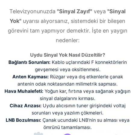
Televizyonunuzda
"Sinyal Zayıf"
veya
"Sinyal
Yok"
uyarısı alıyorsanız, sistemdeki bir bileşen
görevini tam yapmıyor demektir. İşte en yaygın
nedenler:
Uydu Sinyal Yok Nasıl Düzeltilir?
Bağlantı Sorunları:
Kablo uçlarındaki F konnektörlerin
gevşemesi veya oksitlenmesi.
Anten Kayması:
Rüzgar veya dış etkenlerle çanak
antenin odak noktasından milimetrik sapması.
Hava Muhalefeti:
Yoğun kar, fırtına veya sağanak yağışın
sinyal dalgalarını kırması.
Cihaz Arızası:
Uydu alıcısının tuner girişindeki voltaj
sorunları veya yazılım çökmeleri.
LNB Bozulması:
Çanak ucundaki LNB'nin su alması veya
ömrünü tamamlaması.