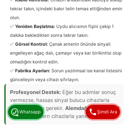
tekrar takın, içindeki bakır telin temas ettiğinden emin
olun.
✅
Yeniden Başlatma:
Uydu alıcısının fişini çekip 1
dakika bekledikten sonra tekrar takın.
✅
Görsel Kontrol:
Çanak antenin önünde sinyali
engelleyen ağaç dalı, çamaşır veya kar birikintisi olup
olmadığını kontrol edin.
✅
Fabrika Ayarları:
Sorun yazılımsal ise kanal listesini
güncelleyin veya cihazı sıfırlayın.
Profesyonel Destek:
Eğer bu adımlar sonuç
vermezse, hassas sinyal bulucu cihazlarla
ayar yapılması gerekir.
Alemdağ Uydu servisi
Whatsapp
Şimdi Ara
ekibimiz modern cihazlarla yanınızdadır.