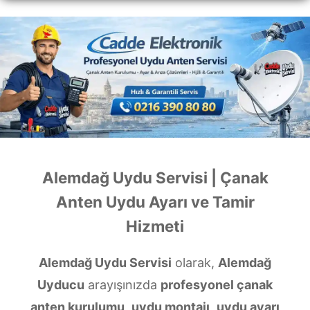
Alemdağ Uydu Servisi | Çanak
Anten Uydu Ayarı ve Tamir
Hizmeti
Alemdağ Uydu Servisi
olarak,
Alemdağ
Uyducu
arayışınızda
profesyonel çanak
anten kurulumu
,
uydu montajı
,
uydu ayarı