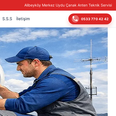
Alibeyköy Merkez Uydu Çanak Anten Teknik Servisi
S.S.S
İletişim
0533 770 42 42