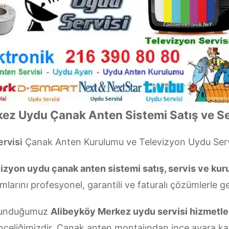
ez Uydu Çanak Anten Sistemi Satış ve Se
rvisi
Çanak Anten Kurulumu ve Televizyon Uydu Ser
izyon uydu çanak anten sistemi satış, servis ve ku
mlarını profesyonel, garantili ve faturalı çözümlerle g
n sunduğumuz
Alibeyköy Merkez uydu servisi hizmetle
nceliğimizdir. Çanak anten montajından ince ayara ka