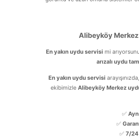
Alibeyköy Merkez 
En yakın uydu servisi
mi arıyorsun
arızalı uydu tam
En yakın uydu servisi
arayışınızda
ekibimizle
Alibeyköy Merkez uyd
✅
Ayn
✅
Garanti
✅
7/24