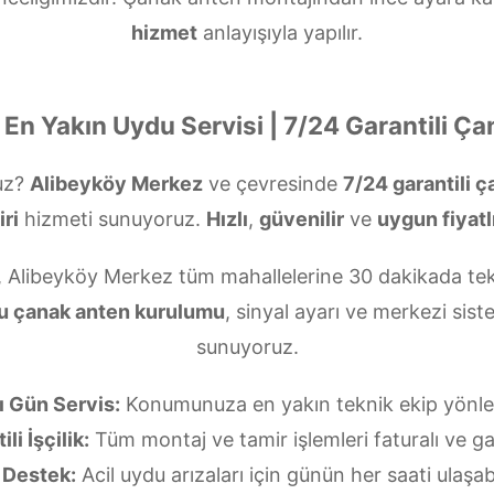
hizmet
anlayışıyla yapılır.
En Yakın Uydu Servisi | 7/24 Garantili Ç
uz?
Alibeyköy Merkez
ve çevresinde
7/24 garantili 
iri
hizmeti sunuyoruz.
Hızlı
,
güvenilir
ve
uygun fiyatl
, Alibeyköy Merkez tüm mahallelerine 30 dakikada tek
u çanak anten kurulumu
, sinyal ayarı ve merkezi sis
sunuyoruz.
ı Gün Servis:
Konumunuza en yakın teknik ekip yönlend
li İşçilik:
Tüm montaj ve tamir işlemleri faturalı ve gar
 Destek:
Acil uydu arızaları için günün her saati ulaşabi