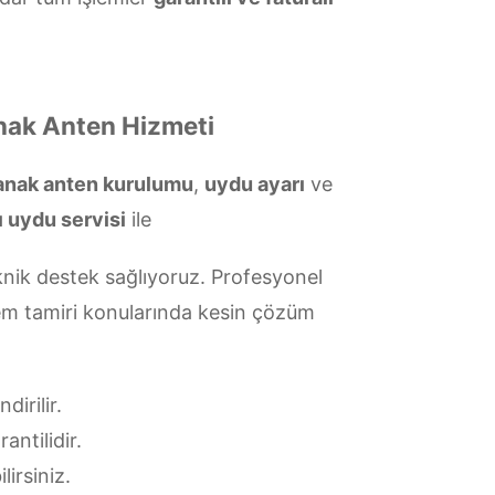
anak Anten Hizmeti
çanak anten kurulumu
,
uydu ayarı
ve
ı uydu servisi
ile
nik destek sağlıyoruz. Profesyonel
tem tamiri konularında kesin çözüm
irilir.
antilidir.
lirsiniz.