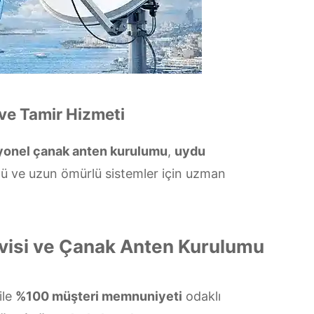
ve Tamir Hizmeti
yonel çanak anten kurulumu
,
uydu
tü ve uzun ömürlü sistemler için uzman
visi ve Çanak Anten Kurulumu
ile
%100 müşteri memnuniyeti
odaklı