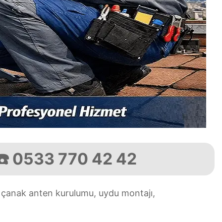
 ☎️ 0533 770 42 42
; çanak anten kurulumu, uydu montajı,