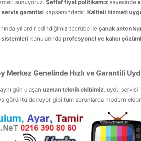
zmeti sunuyoruz.
Şeffaf fiyat politikamız
sayesinde
s
r
servis garantisi
kapsamındadır.
Kaliteli hizmeti uygu
nında yıllardır edindiğimiz tecrübe ile
çanak anten ku
 sistemleri
konularında
profesyonel ve kalıcı çözüm
y Merkez Genelinde Hızlı ve Garantili Uyd
 aynı gün ulaşan
uzman teknik ekibimiz
, uydu servisi 
veya görüntü donuyor gibi tüm sorunlarda modern eki