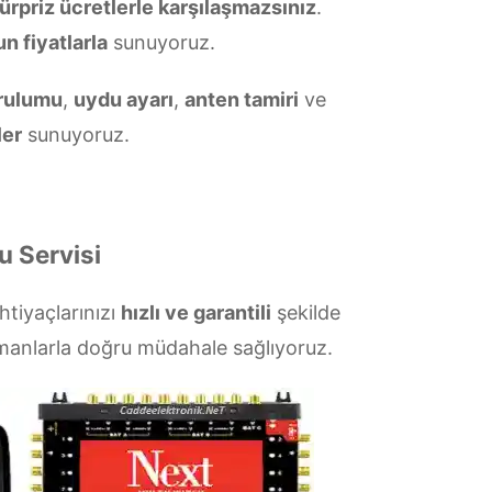
ürpriz ücretlerle karşılaşmazsınız
.
n fiyatlarla
sunuyoruz.
rulumu
,
uydu ayarı
,
anten tamiri
ve
ler
sunuyoruz.
u Servisi
ihtiyaçlarınızı
hızlı ve garantili
şekilde
pmanlarla doğru müdahale sağlıyoruz.