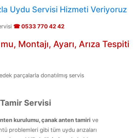
la Uydu Servisi Hizmeti Veriyoruz
rvisi
☎ 0533 770 42 42
u, Montajı, Ayarı, Arıza Tespiti
edek parçalarla donatılmış servis
Tamir Servisi
anten kurulumu, çanak anten tamiri
ve
üntü problemleri gibi tüm uydu arızaları