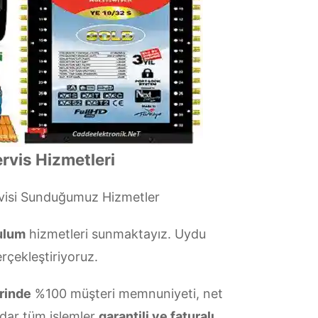
rvis Hizmetleri
visi Sunduğumuz Hizmetler
rulum
hizmetleri sunmaktayız. Uydu
erçekleştiriyoruz.
rinde
%100 müşteri memnuniyeti, net
dar tüm işlemler
garantili ve faturalı