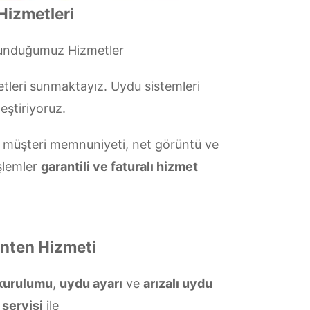
Hizmetleri
Sunduğumuz Hizmetler
tleri sunmaktayız. Uydu sistemleri
eştiriyoruz.
müşteri memnuniyeti, net görüntü ve
şlemler
garantili ve faturalı hizmet
Anten Hizmeti
 kurulumu
,
uydu ayarı
ve
arızalı uydu
 servisi
ile