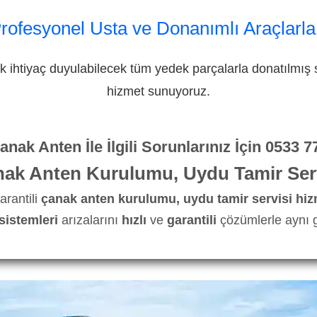
Profesyonel Usta ve Donanımlı Araçlarla
 ihtiyaç duyulabilecek tüm yedek parçalarla donatılmış s
hizmet sunuyoruz.
nak Anten İle İlgili Sorunlarınız İçin
0533 7
nak Anten Kurulumu, Uydu Tamir Serv
arantili
çanak anten kurulumu, uydu tamir servisi hiz
sistemleri
arızalarını
hızlı
ve
garantili
çözümlerle aynı g