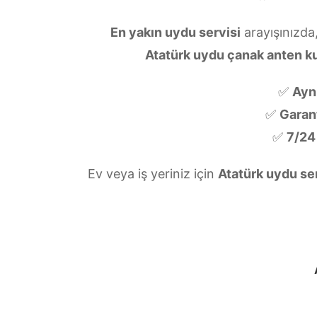
En yakın uydu servisi
arayışınızda
Atatürk uydu çanak anten k
✅
Ayn
✅
Garanti
✅
7/24
Ev veya iş yeriniz için
Atatürk uydu se