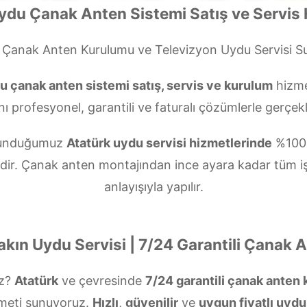
ydu Çanak Anten Sistemi Satış ve Servis 
Çanak Anten Kurulumu ve Televizyon Uydu Servisi 
 çanak anten sistemi satış, servis ve kurulum
hizme
nı profesyonel, garantili ve faturalı çözümlerle gerçekl
n sunduğumuz
Atatürk uydu servisi hizmetlerinde
%100 
zdir. Çanak anten montajından ince ayara kadar tüm i
anlayışıyla yapılır.
akın Uydu Servisi | 7/24 Garantili Çanak 
uz?
Atatürk
ve çevresinde
7/24 garantili çanak anten
meti sunuyoruz.
Hızlı
,
güvenilir
ve
uygun fiyatlı uydu