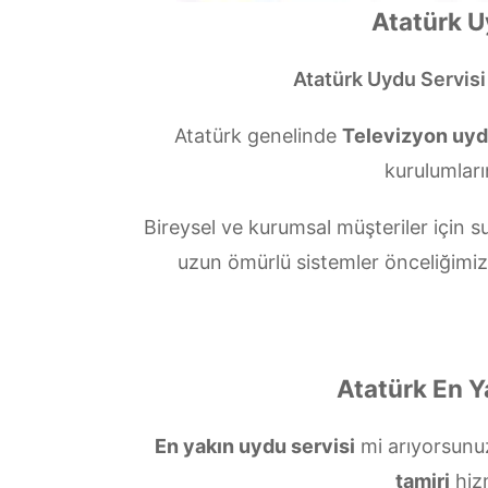
Atatürk U
Atatürk Uydu Servisi
Atatürk genelinde
Televizyon uydu
kurulumları
Bireysel ve kurumsal müşteriler içi
uzun ömürlü sistemler önceliğimi
Atatürk En Y
En yakın uydu servisi
mi arıyorsun
tamiri
hiz