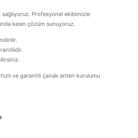
 sağlıyoruz. Profesyonel ekibimizle
arında kesin çözüm sunuyoruz.
irilir.
antilidir.
lirsiniz.
hızlı ve garantili çanak anten kurulumu
ı