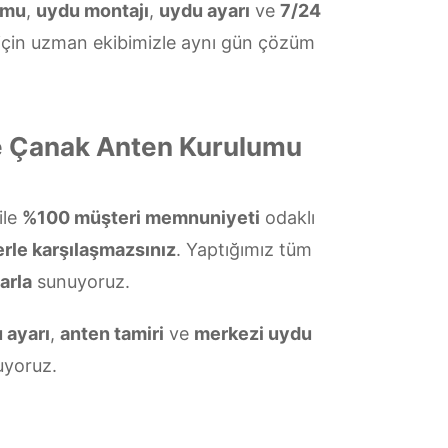
umu
,
uydu montajı
,
uydu ayarı
ve
7/24
 için uzman ekibimizle aynı gün çözüm
ve Çanak Anten Kurulumu
ile
%100 müşteri memnuniyeti
odaklı
erle karşılaşmazsınız
. Yaptığımız tüm
arla
sunuyoruz.
 ayarı
,
anten tamiri
ve
merkezi uydu
yoruz.