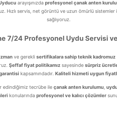
 Uyducu
arayışınızda
profesyonel çanak anten kurul
. Hızlı servis, net görüntü ve uzun ömürlü sistemler
sağlıyoruz.
ne 7/24 Profesyonel Uydu Servisi 
uzman
ve gerekli
sertifikalara sahip teknik kadromuz
ruz.
Şeffaf fiyat politikamız
sayesinde
sürpriz ücretl
garantisi
kapsamındadır.
Kaliteli hizmeti uygun fiyatl
ır edindiğimiz tecrübe ile
çanak anten kurulumu
,
uydu
leri
konularında
profesyonel ve kalıcı çözümler
sunu