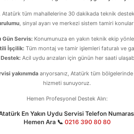
, Atatürk tüm mahallelerine 30 dakikada teknik destek
urulumu
, sinyal ayarı ve merkezi sistem tamiri konul
ı Gün Servis:
Konumunuza en yakın teknik ekip yönlend
li İşçilik:
Tüm montaj ve tamir işlemleri faturalı ve gar
 Destek:
Acil uydu arızaları için günün her saati ulaşabi
rvisi yakınımda
arıyorsanız, Atatürk tüm bölgelerinde 
hizmeti sunuyoruz.
Hemen Profesyonel Destek Alın:
Atatürk En Yakın Uydu Servisi Telefon Numaras
Hemen Ara 📞
0216 390 80 80