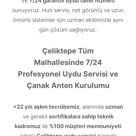
ve
7/24 garantili uydu tamir hizmeti
sunuyoruz. Hızlı servis, net görüntü ve uzun
ömürlü sistemler için uzman ekibimizle aynı
gün çözüm sağlıyoruz.
Çeliktepe Tüm
Malhallesinde 7/24
Profesyonel Uydu Servisi ve
Çanak Anten Kurulumu
+22 yılı aşkın tecrübemiz
, alanında
uzman
ve gerekli
sertifikalara sahip teknik
kadromuz
ile
%100 müşteri memnuniyeti
odaklı
Çeliktepe uydu servisi
hizmeti