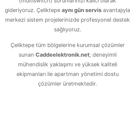
(multiswitch) sorunlarınızı kalıcı olarak
gideriyoruz. Çeliktepe
aynı gün servis
avantajıyla
merkezi sistem projelerinizde profesyonel destek
sağlıyoruz.
Çeliktepe tüm bölgelerine kurumsal çözümler
sunan
Caddeelektronik.net
; deneyimli
mühendislik yaklaşımı ve yüksek kaliteli
ekipmanları ile apartman yönetimi dostu
çözümler üretmektedir.
Çeliktepe Merkezi uydu anten servisi
ihtiyaçlarınız için doğru adrestesiniz. Güvenilir
ve
7/24 teknik destek
sunan ekibimiz;
multiswitch bağlantıları, LNB ayarları, bina içi