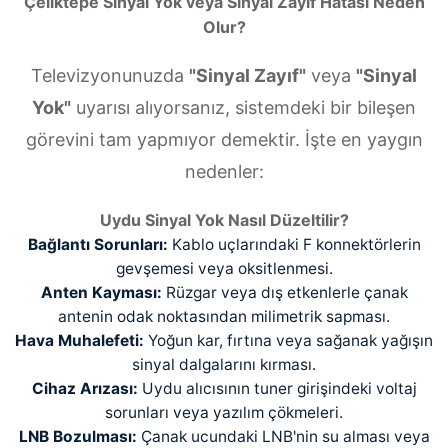
Çeliktepe Sinyal Yok veya Sinyal Zayıf Hatası Neden
Olur?
Televizyonunuzda
"Sinyal Zayıf"
veya
"Sinyal
Yok"
uyarısı alıyorsanız, sistemdeki bir bileşen
görevini tam yapmıyor demektir. İşte en yaygın
nedenler:
Uydu Sinyal Yok Nasıl Düzeltilir?
Bağlantı Sorunları:
Kablo uçlarındaki F konnektörlerin
gevşemesi veya oksitlenmesi.
Anten Kayması:
Rüzgar veya dış etkenlerle çanak
antenin odak noktasından milimetrik sapması.
Hava Muhalefeti:
Yoğun kar, fırtına veya sağanak yağışın
sinyal dalgalarını kırması.
Cihaz Arızası:
Uydu alıcısının tuner girişindeki voltaj
sorunları veya yazılım çökmeleri.
LNB Bozulması:
Çanak ucundaki LNB'nin su alması veya