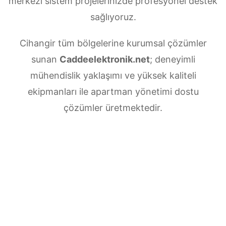
merkezi sistem projelerinizde profesyonel destek
sağlıyoruz.
Cihangir tüm bölgelerine kurumsal çözümler
sunan
Caddeelektronik.net
; deneyimli
mühendislik yaklaşımı ve yüksek kaliteli
ekipmanları ile apartman yönetimi dostu
çözümler üretmektedir.
Cihangir Merkezi uydu anten servisi
ihtiyaçlarınız için doğru adrestesiniz. Güvenilir
ve
7/24 teknik destek
sunan ekibimiz;
multiswitch bağlantıları, LNB ayarları, bina içi
dağıtım ve sistem modernizasyonu gibi tüm
teknik konularda uzmanlaşmıştır.