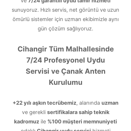
ve
7/24 garantili uydu tamir hizmeti
sunuyoruz. Hızlı servis, net görüntü ve uzun
ömürlü sistemler için uzman ekibimizle aynı
gün çözüm sağlıyoruz.
Cihangir Tüm Malhallesinde
7/24 Profesyonel Uydu
Servisi ve Çanak Anten
Kurulumu
+22 yılı aşkın tecrübemiz
, alanında
uzman
ve gerekli
sertifikalara sahip teknik
kadromuz
ile
%100 müşteri memnuniyeti
odaklı
Cihangir uydu servisi
hizmeti