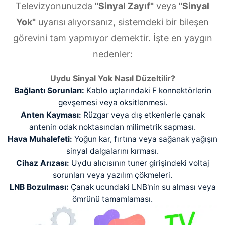
Televizyonunuzda
"Sinyal Zayıf"
veya
"Sinyal
Yok"
uyarısı alıyorsanız, sistemdeki bir bileşen
görevini tam yapmıyor demektir. İşte en yaygın
nedenler:
Uydu Sinyal Yok Nasıl Düzeltilir?
Bağlantı Sorunları:
Kablo uçlarındaki F konnektörlerin
gevşemesi veya oksitlenmesi.
Anten Kayması:
Rüzgar veya dış etkenlerle çanak
antenin odak noktasından milimetrik sapması.
Hava Muhalefeti:
Yoğun kar, fırtına veya sağanak yağışın
sinyal dalgalarını kırması.
Cihaz Arızası:
Uydu alıcısının tuner girişindeki voltaj
sorunları veya yazılım çökmeleri.
LNB Bozulması:
Çanak ucundaki LNB'nin su alması veya
ömrünü tamamlaması.