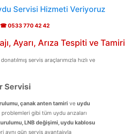
ydu Servisi Hizmeti Veriyoruz
☎ 0533 770 42 42
ı, Ayarı, Arıza Tespiti ve Tamiri
onatılmış servis araçlarımızla hızlı ve
 Servisi
rulumu, çanak anten tamiri
ve
uydu
ü problemleri gibi tüm uydu arızaları
kurulumu, LNB değişimi, uydu kablosu
i aynı gün servis avantajıyla