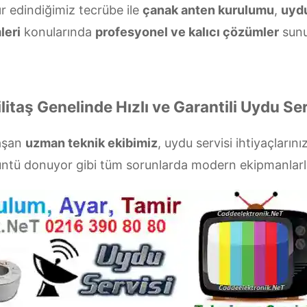
ır edindiğimiz tecrübe ile
çanak anten kurulumu
,
uydu
leri
konularında
profesyonel ve kalıcı çözümler
sunu
ilitaş Genelinde Hızlı ve Garantili Uydu Ser
laşan
uzman teknik ekibimiz
, uydu servisi ihtiyaçlarını
rüntü donuyor gibi tüm sorunlarda modern ekipmanlar