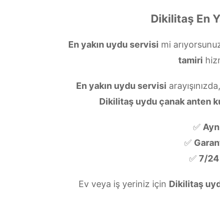
Dikilitaş En 
En yakın uydu servisi
mi arıyorsunu
tamiri
hiz
En yakın uydu servisi
arayışınızda,
Dikilitaş uydu çanak anten 
✅
Ayn
✅
Garanti
✅
7/24
Ev veya iş yeriniz için
Dikilitaş uy