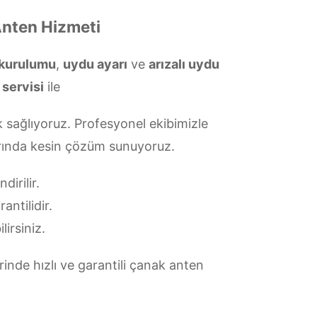
 Anten Hizmeti
 kurulumu
,
uydu ayarı
ve
arızalı uydu
 servisi
ile
k sağlıyoruz. Profesyonel ekibimizle
larında kesin çözüm sunuyoruz.
irilir.
antilidir.
lirsiniz.
rinde hızlı ve garantili çanak anten