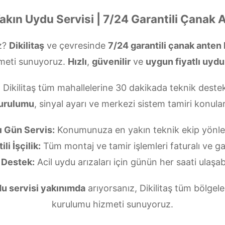
Yakın Uydu Servisi | 7/24 Garantili Çanak
z?
Dikilitaş
ve çevresinde
7/24 garantili çanak anten
meti sunuyoruz.
Hızlı
,
güvenilir
ve
uygun fiyatlı uydu
 Dikilitaş tüm mahallelerine 30 dakikada teknik deste
kurulumu
, sinyal ayarı ve merkezi sistem tamiri konu
ı Gün Servis:
Konumunuza en yakın teknik ekip yönlend
li İşçilik:
Tüm montaj ve tamir işlemleri faturalı ve gar
 Destek:
Acil uydu arızaları için günün her saati ulaşabi
du servisi yakınımda
arıyorsanız, Dikilitaş tüm bölgele
kurulumu hizmeti sunuyoruz.