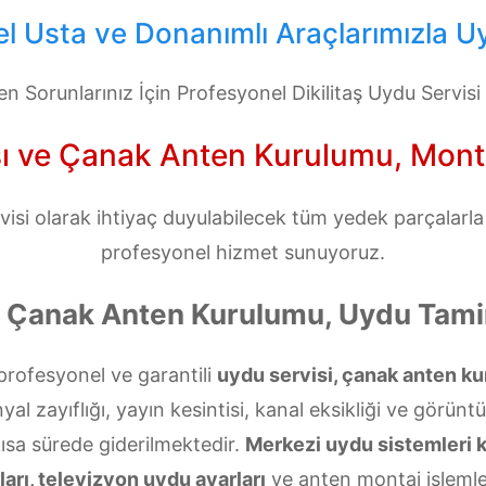
el Usta ve Donanımlı Araçlarımızla U
 Sorunlarınız İçin Profesyonel Dikilitaş Uydu Servisi
sı ve Çanak Anten Kurulumu, Montaj
visi olarak ihtiyaç duyulabilecek tüm yedek parçalarla d
profesyonel hizmet sunuyoruz.
aş Çanak Anten Kurulumu, Uydu Tamir
profesyonel ve garantili
uydu servisi, çanak anten ku
l zayıflığı, yayın kesintisi, kanal eksikliği ve görünt
kısa sürede giderilmektedir.
Merkezi uydu sistemleri 
arı, televizyon uydu ayarları
ve anten montaj işlemler