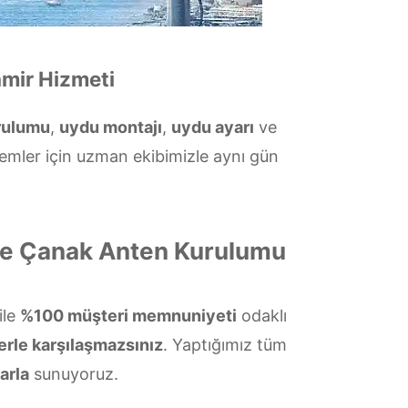
amir Hizmeti
rulumu
,
uydu montajı
,
uydu ayarı
ve
temler için uzman ekibimizle aynı gün
 ve Çanak Anten Kurulumu
ile
%100 müşteri memnuniyeti
odaklı
erle karşılaşmazsınız
. Yaptığımız tüm
arla
sunuyoruz.