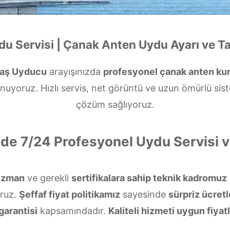
ydu Servisi | Çanak Anten Uydu Ayarı ve T
itaş Uyducu
arayışınızda
profesyonel çanak anten ku
nuyoruz. Hızlı servis, net görüntü ve uzun ömürlü sis
çözüm sağlıyoruz.
inde 7/24 Profesyonel Uydu Servisi
uzman
ve gerekli
sertifikalara sahip teknik kadromuz
ruz.
Şeffaf fiyat politikamız
sayesinde
sürpriz ücretl
garantisi
kapsamındadır.
Kaliteli hizmeti uygun fiyatl