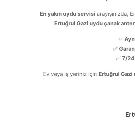
En yakın uydu servisi
arayışınızda, E
Ertuğrul Gazi uydu çanak ante
✅
Ayn
✅
Garanti
✅
7/24
Ev veya iş yeriniz için
Ertuğrul Gazi
Ert