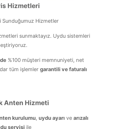
is Hizmetleri
si Sunduğumuz Hizmetler
metleri sunmaktayız. Uydu sistemleri
eştiriyoruz.
nde
%100 müşteri memnuniyeti, net
dar tüm işlemler
garantili ve faturalı
ak Anten Hizmeti
anten kurulumu
,
uydu ayarı
ve
arızalı
ydu servisi
ile