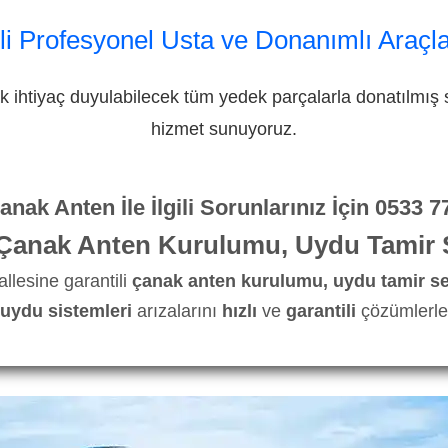
li Profesyonel Usta ve Donanımlı Araçla
 ihtiyaç duyulabilecek tüm yedek parçalarla donatılmış s
hizmet sunuyoruz.
nak Anten İle İlgili Sorunlarınız İçin
0533 7
 Çanak Anten Kurulumu, Uydu Tamir S
llesine garantili
çanak anten kurulumu, uydu tamir ser
uydu sistemleri
arızalarını
hızlı
ve
garantili
çözümlerle 