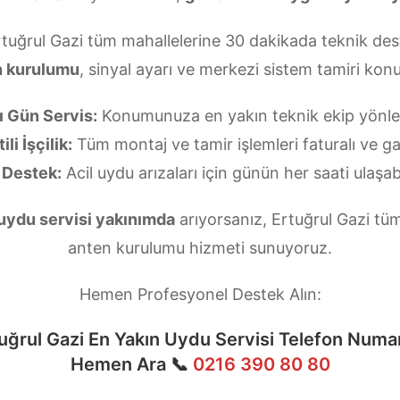
rtuğrul Gazi tüm mahallelerine 30 dakikada teknik des
n kurulumu
, sinyal ayarı ve merkezi sistem tamiri ko
ı Gün Servis:
Konumunuza en yakın teknik ekip yönlend
li İşçilik:
Tüm montaj ve tamir işlemleri faturalı ve gar
 Destek:
Acil uydu arızaları için günün her saati ulaşabi
 uydu servisi yakınımda
arıyorsanız, Ertuğrul Gazi tüm
anten kurulumu hizmeti sunuyoruz.
Hemen Profesyonel Destek Alın:
uğrul Gazi En Yakın Uydu Servisi Telefon Numa
Hemen Ara 📞
0216 390 80 80