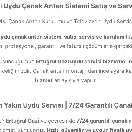
i Uydu Çanak Anten Sistemi Satış ve Serv
isi
Çanak Anten Kurulumu ve Televizyon Uydu Servi
ydu çanak anten sistemi satış, servis ve kurulum
hiz
nı profesyonel, garantili ve faturalı çözümlerle gerçekl
çin sunduğumuz
Ertuğrul Gazi uydu servisi hizmetleri
nceliğimizdir. Çanak anten montajından ince ayara ka
hizmet
anlayışıyla yapılır.
n Yakın Uydu Servisi | 7/24 Garantili Çan
uz?
Ertuğrul Gazi
ve çevresinde
7/24 garantili çanak 
izmeti sunuyoruz.
Hızlı
,
güvenilir
ve
uygun fiyatlı u