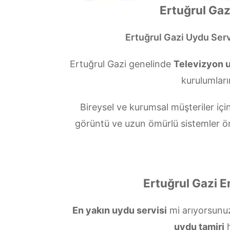
Ertuğrul Gaz
Ertuğrul Gazi Uydu Serv
Ertuğrul Gazi genelinde
Televizyon u
kurulumları
Bireysel ve kurumsal müşteriler i
görüntü ve uzun ömürlü sistemler ö
Ertuğrul Gazi E
En yakın uydu servisi
mi arıyorsun
uydu tamiri
h