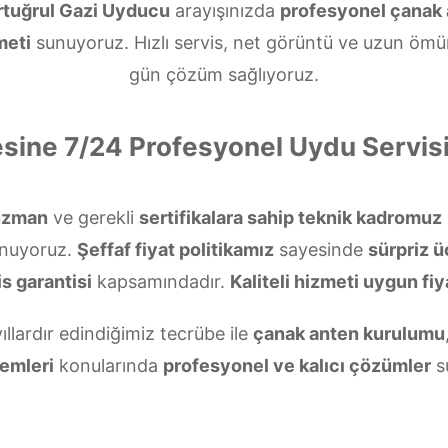
rtuğrul Gazi Uyducu
arayışınızda
profesyonel çanak
meti
sunuyoruz. Hızlı servis, net görüntü ve uzun ömür
gün çözüm sağlıyoruz.
esine 7/24 Profesyonel Uydu Servi
uzman
ve gerekli
sertifikalara sahip teknik kadromuz
unuyoruz.
Şeffaf fiyat politikamız
sayesinde
sürpriz ü
s garantisi
kapsamındadır.
Kaliteli hizmeti uygun fiy
ıllardır edindiğimiz tecrübe ile
çanak anten kurulumu
emleri
konularında
profesyonel ve kalıcı çözümler
s