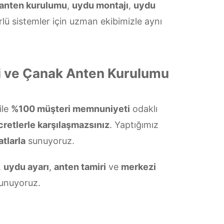
 anten kurulumu
,
uydu montajı
,
uydu
lü sistemler için uzman ekibimizle aynı
si ve Çanak Anten Kurulumu
ile
%100 müşteri memnuniyeti
odaklı
cretlerle karşılaşmazsınız
. Yaptığımız
atlarla
sunuyoruz.
,
uydu ayarı
,
anten tamiri
ve
merkezi
unuyoruz.