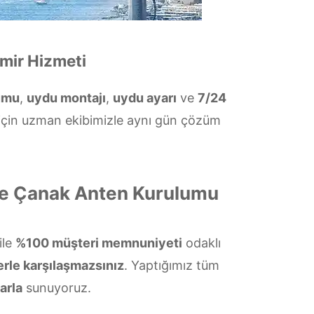
mir Hizmeti
umu
,
uydu montajı
,
uydu ayarı
ve
7/24
 için uzman ekibimizle aynı gün çözüm
ve Çanak Anten Kurulumu
ile
%100 müşteri memnuniyeti
odaklı
erle karşılaşmazsınız
. Yaptığımız tüm
arla
sunuyoruz.