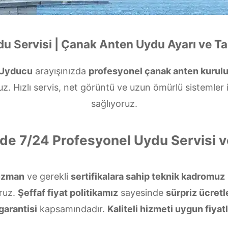
du Servisi | Çanak Anten Uydu Ayarı ve Ta
 Uyducu
arayışınızda
profesyonel çanak anten kurul
. Hızlı servis, net görüntü ve uzun ömürlü sistemler
sağlıyoruz.
nde 7/24 Profesyonel Uydu Servisi 
uzman
ve gerekli
sertifikalara sahip teknik kadromuz
ruz.
Şeffaf fiyat politikamız
sayesinde
sürpriz ücretl
garantisi
kapsamındadır.
Kaliteli hizmeti uygun fiyatl