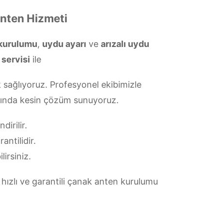
Anten Hizmeti
 kurulumu
,
uydu ayarı
ve
arızalı uydu
 servisi
ile
 sağlıyoruz. Profesyonel ekibimizle
arında kesin çözüm sunuyoruz.
irilir.
antilidir.
lirsiniz.
hızlı ve garantili çanak anten kurulumu