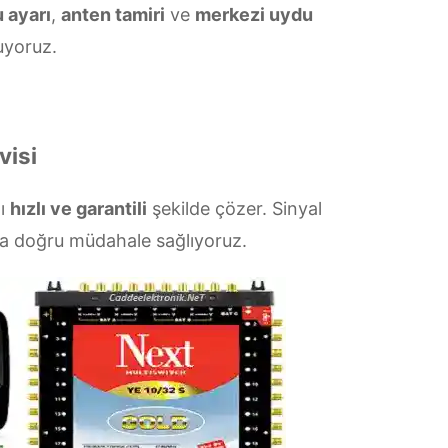
 ayarı
,
anten tamiri
ve
merkezi uydu
yoruz.
visi
zı
hızlı ve garantili
şekilde çözer. Sinyal
la doğru müdahale sağlıyoruz.