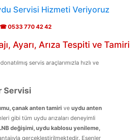
du Servisi Hizmeti Veriyoruz
☎ 0533 770 42 42
, Ayarı, Arıza Tespiti ve Tamiri
onatılmış servis araçlarımızla hızlı ve
 Servisi
umu, çanak anten tamiri
ve
uydu anten
leri gibi tüm uydu arızaları deneyimli
LNB değişimi, uydu kablosu yenileme,
ntajıyla gerçekleştirilmektedir. Esenler