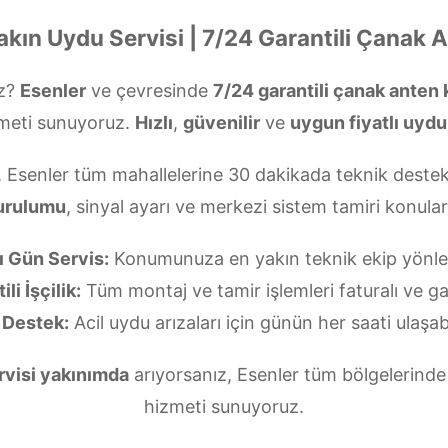
akın Uydu Servisi | 7/24 Garantili Çanak 
uz?
Esenler
ve çevresinde
7/24 garantili çanak anten
meti sunuyoruz.
Hızlı
,
güvenilir
ve
uygun fiyatlı uydu
, Esenler tüm mahallelerine 30 dakikada teknik destek
urulumu
, sinyal ayarı ve merkezi sistem tamiri konul
ı Gün Servis:
Konumunuza en yakın teknik ekip yönlend
li İşçilik:
Tüm montaj ve tamir işlemleri faturalı ve gar
 Destek:
Acil uydu arızaları için günün her saati ulaşabi
rvisi yakınımda
arıyorsanız, Esenler tüm bölgelerinde 
hizmeti sunuyoruz.