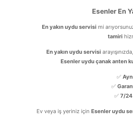
Esenler En Y
En yakın uydu servisi
mi arıyorsun
tamiri
hiz
En yakın uydu servisi
arayışınızda
Esenler uydu çanak anten k
✅
Ayn
✅
Garanti
✅
7/24
Ev veya iş yeriniz için
Esenler uydu se