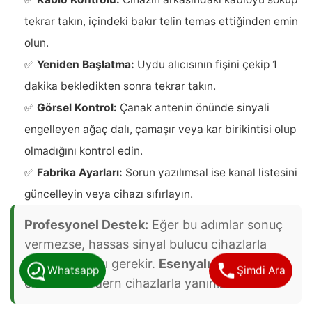
tekrar takın, içindeki bakır telin temas ettiğinden emin
olun.
✅
Yeniden Başlatma:
Uydu alıcısının fişini çekip 1
dakika bekledikten sonra tekrar takın.
✅
Görsel Kontrol:
Çanak antenin önünde sinyali
engelleyen ağaç dalı, çamaşır veya kar birikintisi olup
olmadığını kontrol edin.
✅
Fabrika Ayarları:
Sorun yazılımsal ise kanal listesini
güncelleyin veya cihazı sıfırlayın.
Profesyonel Destek:
Eğer bu adımlar sonuç
vermezse, hassas sinyal bulucu cihazlarla
ayar yapılması gerekir.
Esenyalı Uydu servisi
Whatsapp
Şimdi Ara
ekibimiz modern cihazlarla yanınızdadır.