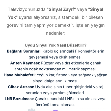
Televizyonunuzda
"Sinyal Zayıf"
veya
"Sinyal
Yok"
uyarısı alıyorsanız, sistemdeki bir bileşen
görevini tam yapmıyor demektir. İşte en yaygın
nedenler:
Uydu Sinyal Yok Nasıl Düzeltilir?
Bağlantı Sorunları:
Kablo uçlarındaki F konnektörlerin
gevşemesi veya oksitlenmesi.
Anten Kayması:
Rüzgar veya dış etkenlerle çanak
antenin odak noktasından milimetrik sapması.
Hava Muhalefeti:
Yoğun kar, fırtına veya sağanak yağışın
sinyal dalgalarını kırması.
Cihaz Arızası:
Uydu alıcısının tuner girişindeki voltaj
sorunları veya yazılım çökmeleri.
LNB Bozulması:
Çanak ucundaki LNB'nin su alması veya
ömrünü tamamlaması.