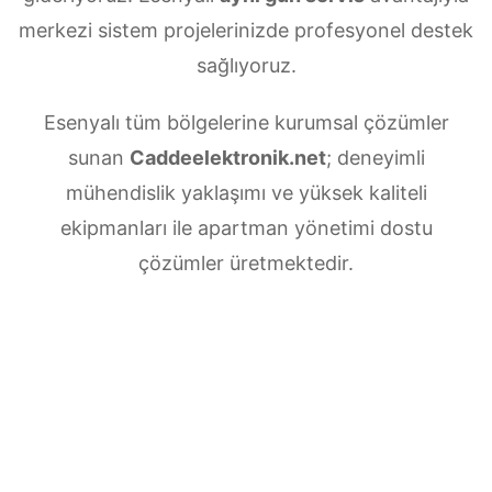
merkezi sistem projelerinizde profesyonel destek
sağlıyoruz.
Esenyalı tüm bölgelerine kurumsal çözümler
sunan
Caddeelektronik.net
; deneyimli
mühendislik yaklaşımı ve yüksek kaliteli
ekipmanları ile apartman yönetimi dostu
çözümler üretmektedir.
Esenyalı Merkezi uydu anten servisi
ihtiyaçlarınız için doğru adrestesiniz. Güvenilir
ve
7/24 teknik destek
sunan ekibimiz;
multiswitch bağlantıları, LNB ayarları, bina içi
dağıtım ve sistem modernizasyonu gibi tüm
teknik konularda uzmanlaşmıştır.