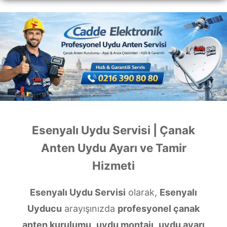
Esenyalı Uydu Servisi | Çanak
Anten Uydu Ayarı ve Tamir
Hizmeti
Esenyalı Uydu Servisi
olarak,
Esenyalı
Uyducu
arayışınızda
profesyonel çanak
anten kurulumu
,
uydu montajı
,
uydu ayarı