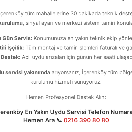
 İçerenköy tüm mahallelerine 30 dakikada teknik deste
 kurulumu
, sinyal ayarı ve merkezi sistem tamiri kon
ı Gün Servis:
Konumunuza en yakın teknik ekip yönlend
li İşçilik:
Tüm montaj ve tamir işlemleri faturalı ve gar
 Destek:
Acil uydu arızaları için günün her saati ulaşabi
u servisi yakınımda
arıyorsanız, İçerenköy tüm bölgel
kurulumu hizmeti sunuyoruz.
Hemen Profesyonel Destek Alın:
çerenköy En Yakın Uydu Servisi Telefon Numara
Hemen Ara 📞
0216 390 80 80