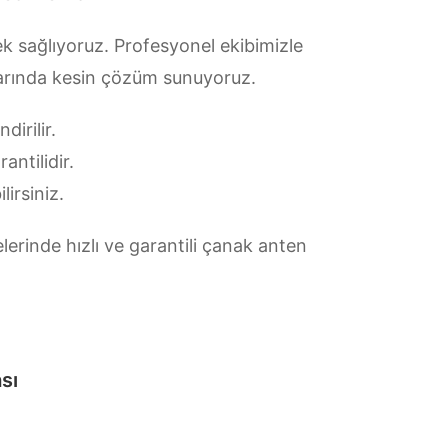
k sağlıyoruz. Profesyonel ekibimizle
ularında kesin çözüm sunuyoruz.
irilir.
antilidir.
lirsiniz.
erinde hızlı ve garantili çanak anten
sı