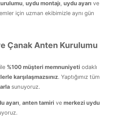
kurulumu
,
uydu montajı
,
uydu ayarı
ve
temler için uzman ekibimizle aynı gün
 ve Çanak Anten Kurulumu
ile
%100 müşteri memnuniyeti
odaklı
lerle karşılaşmazsınız
. Yaptığımız tüm
arla
sunuyoruz.
u ayarı
,
anten tamiri
ve
merkezi uydu
yoruz.