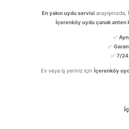
En yakın uydu servisi
arayışınızda,
İçerenköy uydu çanak anten
✅
Ayn
✅
Garanti
✅
7/24
Ev veya iş yeriniz için
İçerenköy uyd
İ