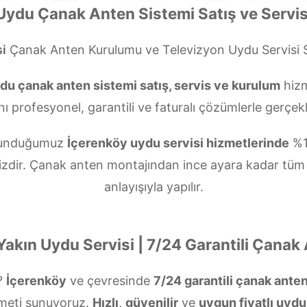
Uydu Çanak Anten Sistemi Satış ve Servis
i
Çanak Anten Kurulumu ve Televizyon Uydu Servisi
du çanak anten sistemi satış, servis ve kurulum
hizm
nı profesyonel, garantili ve faturalı çözümlerle gerçekl
n sunduğumuz
İçerenköy uydu servisi hizmetlerinde
%1
izdir. Çanak anten montajından ince ayara kadar tüm
anlayışıyla yapılır.
Yakın Uydu Servisi | 7/24 Garantili Çanak
?
İçerenköy
ve çevresinde
7/24 garantili çanak ante
meti sunuyoruz.
Hızlı
,
güvenilir
ve
uygun fiyatlı uydu