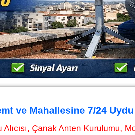
emt ve Mahallesine 7/24 Uydu
 Alıcısı, Çanak Anten Kurulumu, Mont