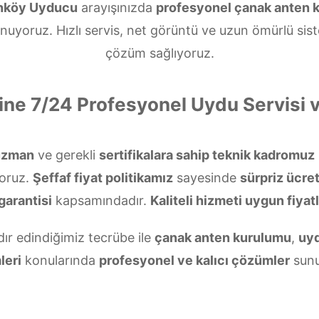
nköy Uyducu
arayışınızda
profesyonel çanak anten 
nuyoruz. Hızlı servis, net görüntü ve uzun ömürlü sis
çözüm sağlıyoruz.
ine 7/24 Profesyonel Uydu Servisi
uzman
ve gerekli
sertifikalara sahip teknik kadromuz
oruz.
Şeffaf fiyat politikamız
sayesinde
sürpriz ücret
garantisi
kapsamındadır.
Kaliteli hizmeti uygun fiyatl
dır edindiğimiz tecrübe ile
çanak anten kurulumu
,
uyd
leri
konularında
profesyonel ve kalıcı çözümler
sunu