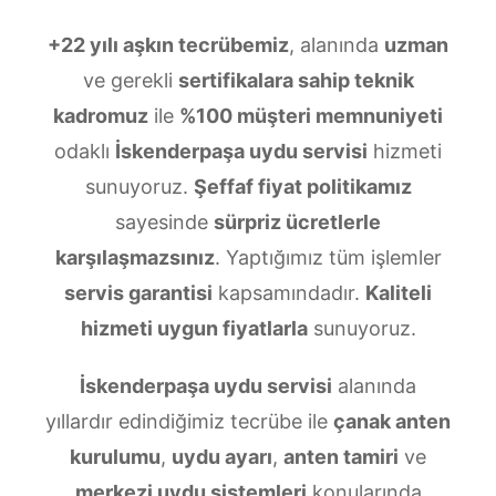
+22 yılı aşkın tecrübemiz
, alanında
uzman
ve gerekli
sertifikalara sahip teknik
kadromuz
ile
%100 müşteri memnuniyeti
odaklı
İskenderpaşa uydu servisi
hizmeti
sunuyoruz.
Şeffaf fiyat politikamız
sayesinde
sürpriz ücretlerle
karşılaşmazsınız
. Yaptığımız tüm işlemler
servis garantisi
kapsamındadır.
Kaliteli
hizmeti uygun fiyatlarla
sunuyoruz.
İskenderpaşa uydu servisi
alanında
yıllardır edindiğimiz tecrübe ile
çanak anten
kurulumu
,
uydu ayarı
,
anten tamiri
ve
merkezi uydu sistemleri
konularında