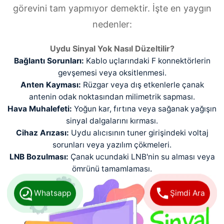
görevini tam yapmıyor demektir. İşte en yaygın
nedenler:
Uydu Sinyal Yok Nasıl Düzeltilir?
Bağlantı Sorunları:
Kablo uçlarındaki F konnektörlerin
gevşemesi veya oksitlenmesi.
Anten Kayması:
Rüzgar veya dış etkenlerle çanak
antenin odak noktasından milimetrik sapması.
Hava Muhalefeti:
Yoğun kar, fırtına veya sağanak yağışın
sinyal dalgalarını kırması.
Cihaz Arızası:
Uydu alıcısının tuner girişindeki voltaj
sorunları veya yazılım çökmeleri.
LNB Bozulması:
Çanak ucundaki LNB'nin su alması veya
ömrünü tamamlaması.
Whatsapp
Şimdi Ara