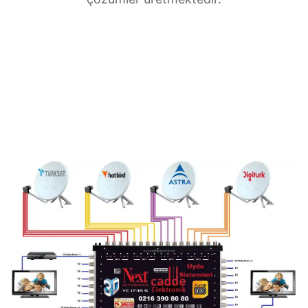
İskenderpaşa Merkezi uydu anten servisi
ihtiyaçlarınız için doğru adrestesiniz. Güvenilir
ve
7/24 teknik destek
sunan ekibimiz;
multiswitch bağlantıları, LNB ayarları, bina içi
dağıtım ve sistem modernizasyonu gibi tüm
teknik konularda uzmanlaşmıştır.