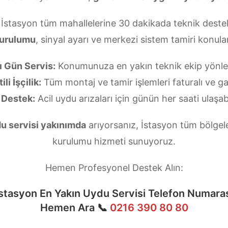
 İstasyon tüm mahallelerine 30 dakikada teknik destek
kurulumu
, sinyal ayarı ve merkezi sistem tamiri konu
ı Gün Servis:
Konumunuza en yakın teknik ekip yönlend
li İşçilik:
Tüm montaj ve tamir işlemleri faturalı ve gar
 Destek:
Acil uydu arızaları için günün her saati ulaşabi
u servisi yakınımda
arıyorsanız, İstasyon tüm bölgele
kurulumu hizmeti sunuyoruz.
Hemen Profesyonel Destek Alın:
stasyon En Yakın Uydu Servisi Telefon Numara
Hemen Ara 📞
0216 390 80 80