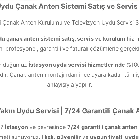
ydu Çanak Anten Sistemi Satış ve Servis
i
Çanak Anten Kurulumu ve Televizyon Uydu Servisi 
u çanak anten sistemi satış, servis ve kurulum
hizme
nı profesyonel, garantili ve faturalı çözümlerle gerçekl
 sunduğumuz
İstasyon uydu servisi hizmetlerinde
%100
zdir. Çanak anten montajından ince ayara kadar tüm i
anlayışıyla yapılır.
akın Uydu Servisi | 7/24 Garantili Çanak
z?
İstasyon
ve çevresinde
7/24 garantili çanak ante
meti sunuyoruz.
Hızlı
,
güvenilir
ve
uygun fiyatlı uydu