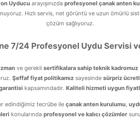
yon Uyducu
arayışınızda
profesyonel çanak anten k
nuyoruz. Hızlı servis, net görüntü ve uzun ömürlü sis
çözüm sağlıyoruz.
ine 7/24 Profesyonel Uydu Servisi 
uzman
ve gerekli
sertifikalara sahip teknik kadromuz
oruz.
Şeffaf fiyat politikamız
sayesinde
sürpriz ücret
garantisi
kapsamındadır.
Kaliteli hizmeti uygun fiyatl
ır edindiğimiz tecrübe ile
çanak anten kurulumu
,
uyd
leri
konularında
profesyonel ve kalıcı çözümler
sunu