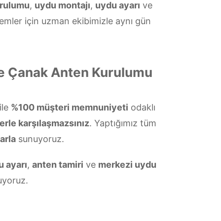
urulumu
,
uydu montajı
,
uydu ayarı
ve
temler için uzman ekibimizle aynı gün
ve Çanak Anten Kurulumu
ile
%100 müşteri memnuniyeti
odaklı
lerle karşılaşmazsınız
. Yaptığımız tüm
arla
sunuyoruz.
u ayarı
,
anten tamiri
ve
merkezi uydu
yoruz.