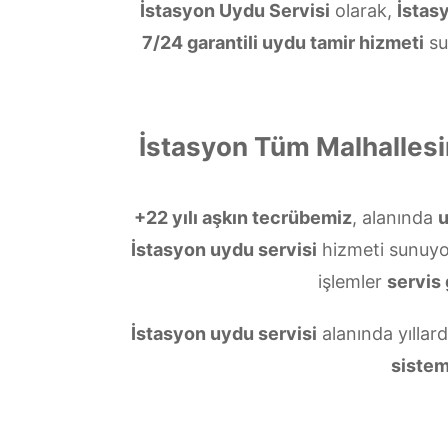
İstasyon Uydu Servisi
olarak,
İstas
7/24 garantili uydu tamir hizmeti
su
İstasyon Tüm Malhalles
+22 yılı aşkın tecrübemiz
, alanında
İstasyon uydu servisi
hizmeti sunuy
işlemler
servis 
İstasyon uydu servisi
alanında yıllard
sistem