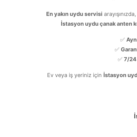
En yakın uydu servisi
arayışınızda,
İstasyon uydu çanak anten 
✅
Ayn
✅
Garanti
✅
7/24
Ev veya iş yeriniz için
İstasyon uyd
İ