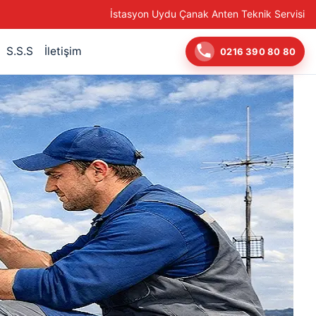
İstasyon Uydu Çanak Anten Teknik Servisi
S.S.S
İletişim
0216 390 80 80