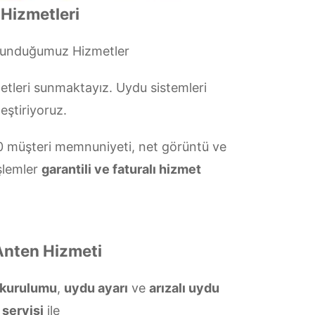
 Hizmetleri
Sunduğumuz Hizmetler
tleri sunmaktayız. Uydu sistemleri
eştiriyoruz.
 müşteri memnuniyeti, net görüntü ve
şlemler
garantili ve faturalı hizmet
 Anten Hizmeti
n kurulumu
,
uydu ayarı
ve
arızalı uydu
 servisi
ile