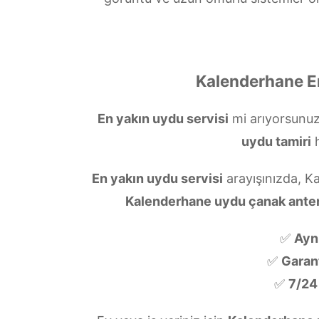
Kalenderhane En
En yakın uydu servisi
mi arıyorsunu
uydu tamiri
h
En yakın uydu servisi
arayışınızda, K
Kalenderhane uydu çanak ante
✅
Ayn
✅
Garanti
✅
7/24