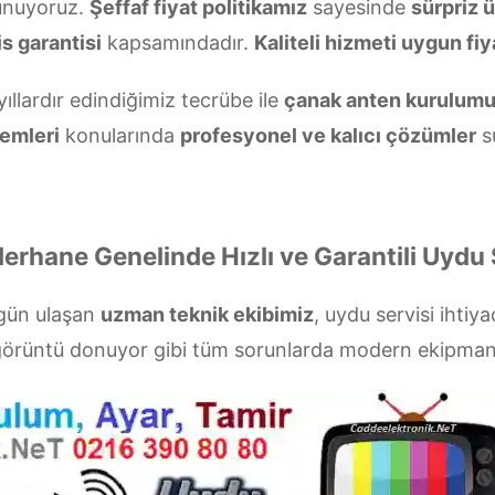
unuyoruz.
Şeffaf fiyat politikamız
sayesinde
sürpriz 
s garantisi
kapsamındadır.
Kaliteli hizmeti uygun fiy
ıllardır edindiğimiz tecrübe ile
çanak anten kurulum
emleri
konularında
profesyonel ve kalıcı çözümler
s
erhane Genelinde Hızlı ve Garantili Uydu 
 gün ulaşan
uzman teknik ekibimiz
, uydu servisi ihtiya
a görüntü donuyor gibi tüm sorunlarda modern ekipman