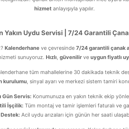
hizmet
anlayışıyla yapılır.
 Yakın Uydu Servisi | 7/24 Garantili Çan
z?
Kalenderhane
ve çevresinde
7/24 garantili çanak
izmeti sunuyoruz.
Hızlı
,
güvenilir
ve
uygun fiyatlı u
alenderhane tüm mahallelerine 30 dakikada teknik des
n kurulumu
, sinyal ayarı ve merkezi sistem tamiri k
ı Gün Servis:
Konumunuza en yakın teknik ekip yönlend
li İşçilik:
Tüm montaj ve tamir işlemleri faturalı ve gar
 Destek:
Acil uydu arızaları için günün her saati ulaşabi