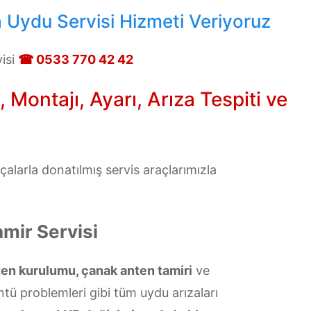
 Uydu Servisi Hizmeti Veriyoruz
isi
☎ 0533 770 42 42
ontajı, Ayarı, Arıza Tespiti ve
larla donatılmış servis araçlarımızla
mir Servisi
ten kurulumu, çanak anten tamiri
ve
üntü problemleri gibi tüm uydu arızaları