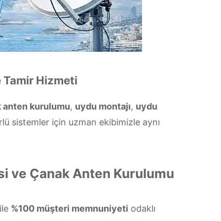
 Tamir Hizmeti
 anten kurulumu
,
uydu montajı
,
uydu
lü sistemler için uzman ekibimizle aynı
si ve Çanak Anten Kurulumu
ile
%100 müşteri memnuniyeti
odaklı