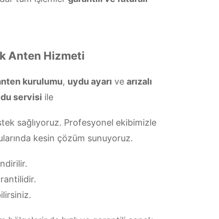
ak Anten Hizmeti
 anten kurulumu
,
uydu ayarı
ve
arızalı
ydu servisi
ile
tek sağlıyoruz. Profesyonel ekibimizle
onularında kesin çözüm sunuyoruz.
irilir.
antilidir.
lirsiniz.