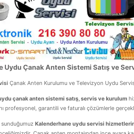
 Uydu Çanak Anten Sistemi Satış ve Serv
isi
Çanak Anten Kurulumu ve Televizyon Uydu Servi
ydu çanak anten sistemi satış, servis ve kurulum
hi
nı profesyonel, garantili ve faturalı çözümlerle gerçekl
çin sunduğumuz
Kalenderhane uydu servisi hizmetleri
nceliğimizdir. Çanak anten montajından ince ayara ka