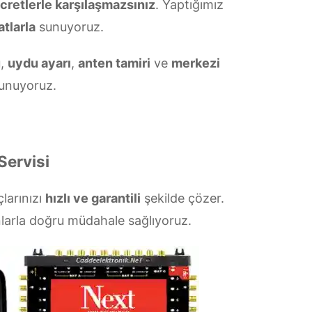
ücretlerle karşılaşmazsınız
. Yaptığımız
atlarla
sunuyoruz.
u
,
uydu ayarı
,
anten tamiri
ve
merkezi
unuyoruz.
Servisi
çlarınızı
hızlı ve garantili
şekilde çözer.
larla doğru müdahale sağlıyoruz.