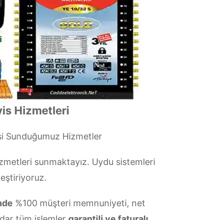
is Hizmetleri
si Sunduğumuz Hizmetler
zmetleri sunmaktayız. Uydu sistemleri
eştiriyoruz.
nde
%100 müşteri memnuniyeti, net
dar tüm işlemler
garantili ve faturalı