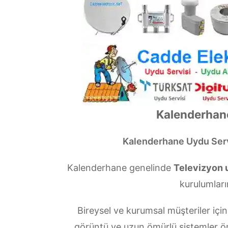
Kalenderhane
Kalenderhane Uydu Serv
Kalenderhane genelinde
Televizyon u
kurulumları
Bireysel ve kurumsal müşteriler i
görüntü ve uzun ömürlü sistemler ö