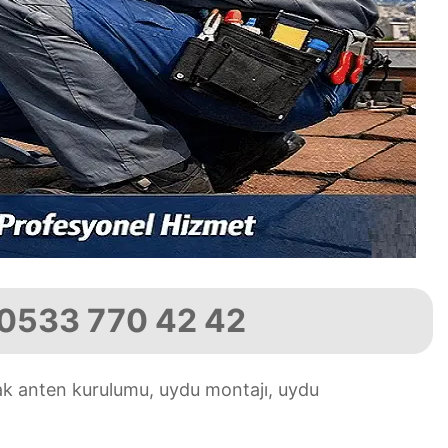
️ 0533 770 42 42
ak anten kurulumu, uydu montajı, uydu