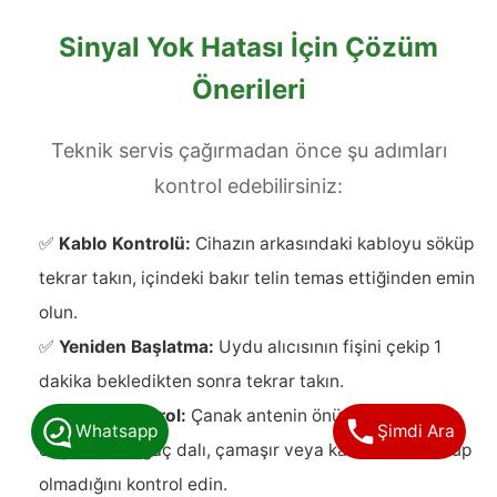
Sinyal Yok Hatası İçin Çözüm
Önerileri
Teknik servis çağırmadan önce şu adımları
kontrol edebilirsiniz:
✅
Kablo Kontrolü:
Cihazın arkasındaki kabloyu söküp
tekrar takın, içindeki bakır telin temas ettiğinden emin
olun.
✅
Yeniden Başlatma:
Uydu alıcısının fişini çekip 1
dakika bekledikten sonra tekrar takın.
✅
Görsel Kontrol:
Çanak antenin önünde sinyali
Whatsapp
Şimdi Ara
engelleyen ağaç dalı, çamaşır veya kar birikintisi olup
olmadığını kontrol edin.