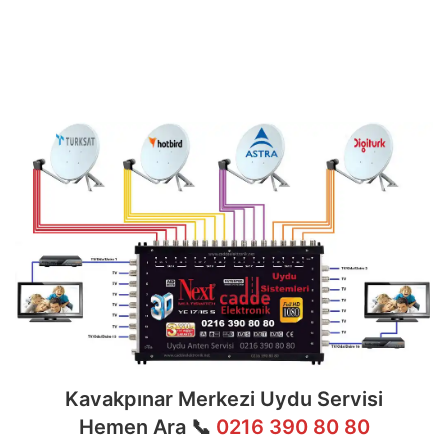
ve
7/24 teknik destek
sunan ekibimiz;
multiswitch bağlantıları, LNB ayarları, bina içi
dağıtım ve sistem modernizasyonu gibi tüm
teknik konularda uzmanlaşmıştır.
Kavakpınar Merkezi Uydu Servisi
Hemen Ara 📞
0216 390 80 80