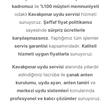
kadromuz
ile
%100 müşteri memnuniyeti
odaklı
Kavakpınar uydu servisi
hizmeti
sunuyoruz.
Şeffaf fiyat politikamız
sayesinde
sürpriz ücretlerle
karşılaşmazsınız
. Yaptığımız tüm işlemler
servis garantisi
kapsamındadır.
Kaliteli
hizmeti uygun fiyatlarla
sunuyoruz.
Kavakpınar uydu servisi
alanında yıllardır
edindiğimiz tecrübe ile
çanak anten
kurulumu
,
uydu ayarı
,
anten tamiri
ve
merkezi uydu sistemleri
konularında
profesyonel ve kalıcı çözümler
sunuyoruz.