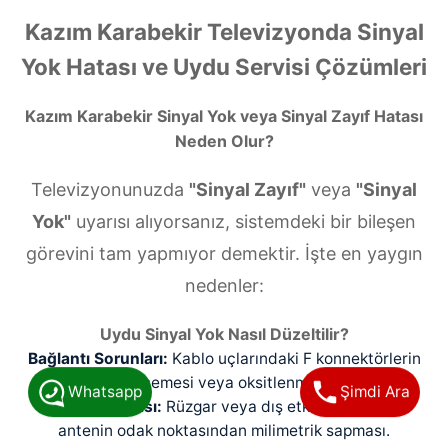
Kazım Karabekir Televizyonda Sinyal
Yok Hatası ve Uydu Servisi Çözümleri
Kazım Karabekir Sinyal Yok veya Sinyal Zayıf Hatası
Neden Olur?
Televizyonunuzda
"Sinyal Zayıf"
veya
"Sinyal
Yok"
uyarısı alıyorsanız, sistemdeki bir bileşen
görevini tam yapmıyor demektir. İşte en yaygın
nedenler:
Uydu Sinyal Yok Nasıl Düzeltilir?
Bağlantı Sorunları:
Kablo uçlarındaki F konnektörlerin
gevşemesi veya oksitlenmesi.
Whatsapp
Şimdi Ara
Anten Kayması:
Rüzgar veya dış etkenlerle çanak
antenin odak noktasından milimetrik sapması.