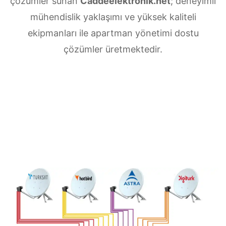
çözümler sunan
Caddeelektronik.net
; deneyimli
mühendislik yaklaşımı ve yüksek kaliteli
ekipmanları ile apartman yönetimi dostu
çözümler üretmektedir.
Kazım Karabekir Merkezi uydu anten servisi
ihtiyaçlarınız için doğru adrestesiniz. Güvenilir
ve
7/24 teknik destek
sunan ekibimiz;
multiswitch bağlantıları, LNB ayarları, bina içi
dağıtım ve sistem modernizasyonu gibi tüm
teknik konularda uzmanlaşmıştır.