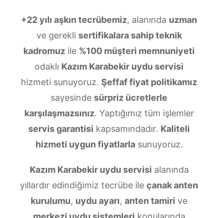
+22 yılı aşkın tecrübemiz
, alanında
uzman
ve gerekli
sertifikalara sahip teknik
kadromuz
ile
%100 müşteri memnuniyeti
odaklı
Kazım Karabekir uydu servisi
hizmeti sunuyoruz.
Şeffaf fiyat politikamız
sayesinde
sürpriz ücretlerle
karşılaşmazsınız
. Yaptığımız tüm işlemler
servis garantisi
kapsamındadır.
Kaliteli
hizmeti uygun fiyatlarla
sunuyoruz.
Kazım Karabekir uydu servisi
alanında
yıllardır edindiğimiz tecrübe ile
çanak anten
kurulumu
,
uydu ayarı
,
anten tamiri
ve
merkezi uydu sistemleri
konularında