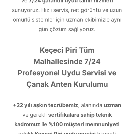
ve
7/24 garantili uydu tamir hizmeti
sunuyoruz. Hızlı servis, net görüntü ve uzun
ömürlü sistemler için uzman ekibimizle aynı
gün çözüm sağlıyoruz.
Keçeci Piri Tüm
Malhallesinde 7/24
Profesyonel Uydu Servisi ve
Çanak Anten Kurulumu
+22 yılı aşkın tecrübemiz
, alanında
uzman
ve gerekli
sertifikalara sahip teknik
kadromuz
ile
%100 müşteri memnuniyeti
odaklı
Keçeci Piri uydu servisi
hizmeti