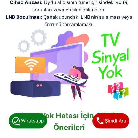
Cihaz Arızası:
Uydu alıcısının tuner girişindeki voltaj
sorunları veya yazılım çökmeleri.
LNB Bozulması:
Çanak ucundaki LNB'nin su alması veya
ömrünü tamamlaması.
Sinyal Yok Hatası İçin Çözüm
Whatsapp
Şimdi Ara
Önerileri