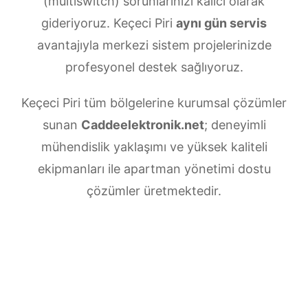
(multiswitch) sorunlarınızı kalıcı olarak
gideriyoruz. Keçeci Piri
aynı gün servis
avantajıyla merkezi sistem projelerinizde
profesyonel destek sağlıyoruz.
Keçeci Piri tüm bölgelerine kurumsal çözümler
sunan
Caddeelektronik.net
; deneyimli
mühendislik yaklaşımı ve yüksek kaliteli
ekipmanları ile apartman yönetimi dostu
çözümler üretmektedir.
Keçeci Piri Merkezi uydu anten servisi
ihtiyaçlarınız için doğru adrestesiniz. Güvenilir
ve
7/24 teknik destek
sunan ekibimiz;
multiswitch bağlantıları, LNB ayarları, bina içi