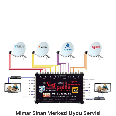
ihtiyaçlarınız için doğru adrestesiniz. Güvenilir
ve
7/24 teknik destek
sunan ekibimiz;
multiswitch bağlantıları, LNB ayarları, bina içi
dağıtım ve sistem modernizasyonu gibi tüm
teknik konularda uzmanlaşmıştır.
Mimar Sinan Merkezi Uydu Servisi