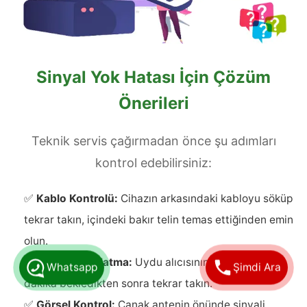
Sinyal Yok Hatası İçin Çözüm
Önerileri
Teknik servis çağırmadan önce şu adımları
kontrol edebilirsiniz:
✅
Kablo Kontrolü:
Cihazın arkasındaki kabloyu söküp
tekrar takın, içindeki bakır telin temas ettiğinden emin
olun.
✅
Yeniden Başlatma:
Uydu alıcısının fişini çekip 1
Whatsapp
Şimdi Ara
dakika bekledikten sonra tekrar takın.
✅
Görsel Kontrol:
Çanak antenin önünde sinyali