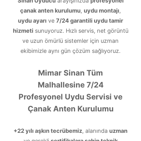
Sinan Uyducu
arayışınızda
profesyonel
çanak anten kurulumu
,
uydu montajı
,
uydu ayarı
ve
7/24 garantili uydu tamir
hizmeti
sunuyoruz. Hızlı servis, net görüntü
ve uzun ömürlü sistemler için uzman
ekibimizle aynı gün çözüm sağlıyoruz.
Mimar Sinan Tüm
Malhallesine 7/24
Profesyonel Uydu Servisi ve
Çanak Anten Kurulumu
+22 yılı aşkın tecrübemiz
, alanında
uzman
ve gerekli
sertifikalara sahip teknik