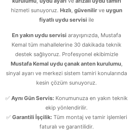
kurulumu
,
uydu ayarı
ve
arızalı uydu tamiri
hizmeti sunuyoruz.
Hızlı
,
güvenilir
ve
uygun
fiyatlı uydu servisi
ile
En yakın uydu servisi
arayışınızda, Mustafa
Kemal tüm mahallelerine 30 dakikada teknik
destek sağlıyoruz. Profesyonel ekibimizle
Mustafa Kemal uydu çanak anten kurulumu
,
sinyal ayarı ve merkezi sistem tamiri konularında
kesin çözüm sunuyoruz.
✅
Aynı Gün Servis:
Konumunuza en yakın teknik
ekip yönlendirilir.
✅
Garantili İşçilik:
Tüm montaj ve tamir işlemleri
faturalı ve garantilidir.