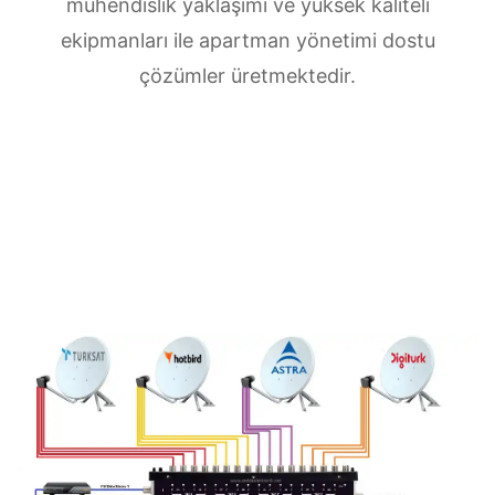
mühendislik yaklaşımı ve yüksek kaliteli
ekipmanları ile apartman yönetimi dostu
çözümler üretmektedir.
Mustafa Kemal Merkezi uydu anten servisi
ihtiyaçlarınız için doğru adrestesiniz. Güvenilir
ve
7/24 teknik destek
sunan ekibimiz;
multiswitch bağlantıları, LNB ayarları, bina içi
dağıtım ve sistem modernizasyonu gibi tüm
teknik konularda uzmanlaşmıştır.