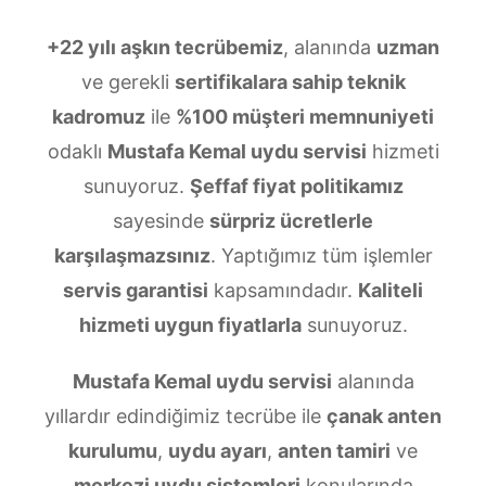
+22 yılı aşkın tecrübemiz
, alanında
uzman
ve gerekli
sertifikalara sahip teknik
kadromuz
ile
%100 müşteri memnuniyeti
odaklı
Mustafa Kemal uydu servisi
hizmeti
sunuyoruz.
Şeffaf fiyat politikamız
sayesinde
sürpriz ücretlerle
karşılaşmazsınız
. Yaptığımız tüm işlemler
servis garantisi
kapsamındadır.
Kaliteli
hizmeti uygun fiyatlarla
sunuyoruz.
Mustafa Kemal uydu servisi
alanında
yıllardır edindiğimiz tecrübe ile
çanak anten
kurulumu
,
uydu ayarı
,
anten tamiri
ve
merkezi uydu sistemleri
konularında