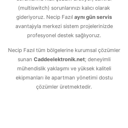
(multiswitch) sorunlarınızı kalıcı olarak
gideriyoruz. Necip Fazıl
aynı gün servis
avantajıyla merkezi sistem projelerinizde
profesyonel destek sağlıyoruz.
Necip Fazıl tüm bölgelerine kurumsal çözümler
sunan
Caddeelektronik.net
; deneyimli
mühendislik yaklaşımı ve yüksek kaliteli
ekipmanları ile apartman yönetimi dostu
çözümler üretmektedir.
Necip Fazıl Merkezi uydu anten servisi
ihtiyaçlarınız için doğru adrestesiniz. Güvenilir
ve
7/24 teknik destek
sunan ekibimiz;