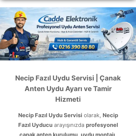
Necip Fazıl Uydu Servisi | Çanak
Anten Uydu Ayarı ve Tamir
Hizmeti
Necip Fazıl Uydu Servisi
olarak,
Necip
Fazıl Uyducu
arayışınızda
profesyonel
çanak anten kurulumu
,
uydu montajı
,