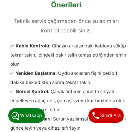
Önerileri
Teknik servis çağırmadan önce şu adımları
kontrol edebilirsiniz:
✅
Kablo Kontrolü:
Cihazın arkasındaki kabloyu söküp
tekrar takın, içindeki bakır telin temas ettiğinden emin
olun.
✅
Yeniden Başlatma:
Uydu alıcısının fişini çekip 1
dakika bekledikten sonra tekrar takın.
✅
Görsel Kontrol:
Çanak antenin önünde sinyali
engelleyen ağaç dalı, çamaşır veya kar birikintisi olup
olmadığını kontrol edin.
Whatsapp
Şimdi Ara
✅
Fabrika Ayarları:
Sorun yazılımsal ise kanal listesini
güncelleyin veya cihazı sıfırlayın.