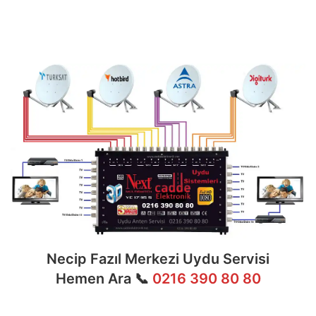
multiswitch bağlantıları, LNB ayarları, bina içi
dağıtım ve sistem modernizasyonu gibi tüm
teknik konularda uzmanlaşmıştır.
Necip Fazıl Merkezi Uydu Servisi
Hemen Ara 📞
0216 390 80 80