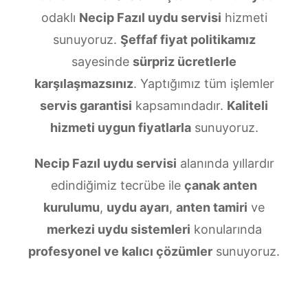
odaklı
Necip Fazıl uydu servisi
hizmeti
sunuyoruz.
Şeffaf fiyat politikamız
sayesinde
sürpriz ücretlerle
karşılaşmazsınız
. Yaptığımız tüm işlemler
servis garantisi
kapsamındadır.
Kaliteli
hizmeti uygun fiyatlarla
sunuyoruz.
Necip Fazıl uydu servisi
alanında yıllardır
edindiğimiz tecrübe ile
çanak anten
kurulumu
,
uydu ayarı
,
anten tamiri
ve
merkezi uydu sistemleri
konularında
profesyonel ve kalıcı çözümler
sunuyoruz.