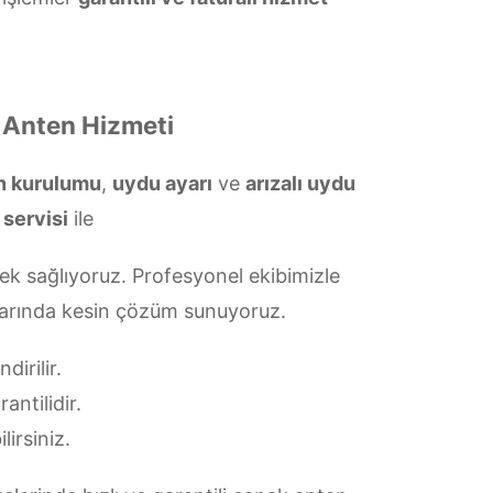
k Anten Hizmeti
en kurulumu
,
uydu ayarı
ve
arızalı uydu
 servisi
ile
ek sağlıyoruz. Profesyonel ekibimizle
ularında kesin çözüm sunuyoruz.
irilir.
antilidir.
lirsiniz.