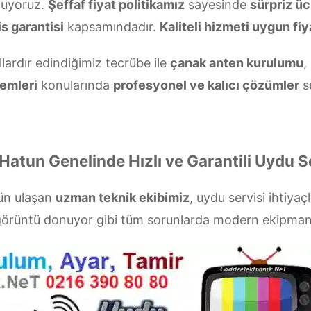
nuyoruz.
Şeffaf fiyat politikamız
sayesinde
sürpriz üc
s garantisi
kapsamındadır.
Kaliteli hizmeti uygun fiy
llardır edindiğimiz tecrübe ile
çanak anten kurulumu
,
emleri
konularında
profesyonel ve kalıcı çözümler
s
Hatun Genelinde Hızlı ve Garantili Uydu S
ün ulaşan
uzman teknik ekibimiz
, uydu servisi ihtiyaç
a görüntü donuyor gibi tüm sorunlarda modern ekipman