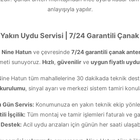
anlayışıyla yapılır.
Yakın Uydu Servisi | 7/24 Garantili Çana
?
Nine Hatun
ve çevresinde
7/24 garantili çanak ant
meti sunuyoruz.
Hızlı
,
güvenilir
ve
uygun fiyatlı uydu
Nine Hatun tüm mahallelerine 30 dakikada teknik dest
 kurulumu
, sinyal ayarı ve merkezi sistem tamiri kon
ı Gün Servis:
Konumunuza en yakın teknik ekip yönlend
li İşçilik:
Tüm montaj ve tamir işlemleri faturalı ve gar
 Destek:
Acil uydu arızaları için günün her saati ulaşabi