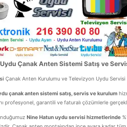
Uydu Çanak Anten Sistemi Satış ve Servi
si
Çanak Anten Kurulumu ve Televizyon Uydu Servis
du çanak anten sistemi satış, servis ve kurulum
hiz
nı profesyonel, garantili ve faturalı çözümlerle gerçekl
 sunduğumuz
Nine Hatun uydu servisi hizmetlerinde
%1
izdir. Çanak anten montajından ince ayara kadar tüm