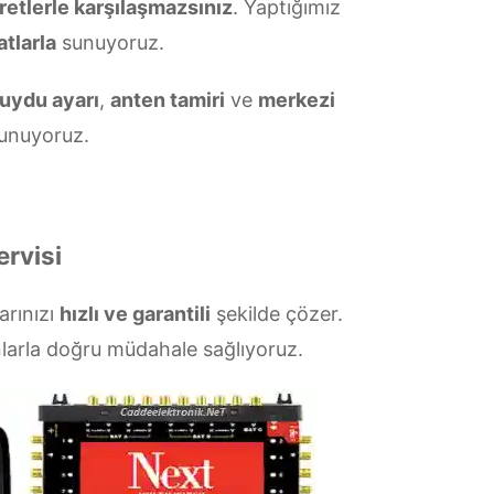
retlerle karşılaşmazsınız
. Yaptığımız
atlarla
sunuyoruz.
uydu ayarı
,
anten tamiri
ve
merkezi
unuyoruz.
ervisi
larınızı
hızlı ve garantili
şekilde çözer.
larla doğru müdahale sağlıyoruz.