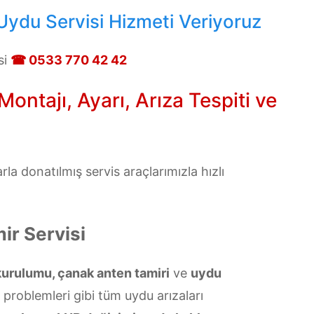
Uydu Servisi Hizmeti Veriyoruz
si
☎ 0533 770 42 42
ntajı, Ayarı, Arıza Tespiti ve
a donatılmış servis araçlarımızla hızlı
r Servisi
kurulumu, çanak anten tamiri
ve
uydu
ü problemleri gibi tüm uydu arızaları