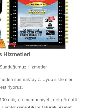
s Hizmetleri
i Sunduğumuz Hizmetler
metleri sunmaktayız. Uydu sistemleri
eştiriyoruz.
00 müşteri memnuniyeti, net görüntü
 işlemler
garantili ve faturalı hizmet