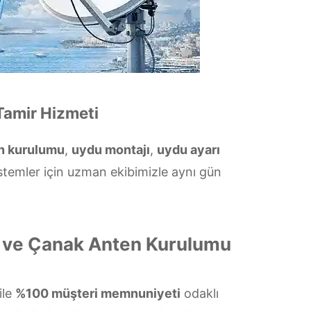
Tamir Hizmeti
n kurulumu
,
uydu montajı
,
uydu ayarı
stemler için uzman ekibimizle aynı gün
i ve Çanak Anten Kurulumu
ile
%100 müşteri memnuniyeti
odaklı