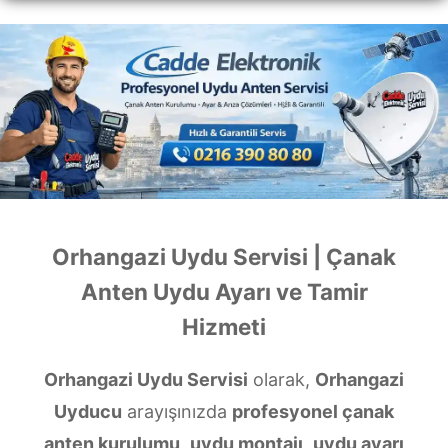
Orhangazi Uydu Servisi | Çanak
Anten Uydu Ayarı ve Tamir
Hizmeti
Orhangazi Uydu Servisi
olarak,
Orhangazi
Uyducu
arayışınızda
profesyonel çanak
anten kurulumu
,
uydu montajı
,
uydu ayarı