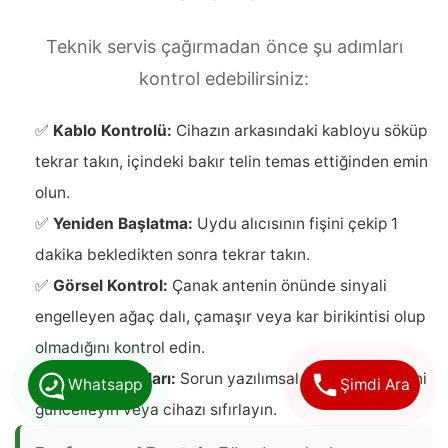
Teknik servis çağırmadan önce şu adımları
kontrol edebilirsiniz:
✅
Kablo Kontrolü:
Cihazın arkasındaki kabloyu söküp
tekrar takın, içindeki bakır telin temas ettiğinden emin
olun.
✅
Yeniden Başlatma:
Uydu alıcısının fişini çekip 1
dakika bekledikten sonra tekrar takın.
✅
Görsel Kontrol:
Çanak antenin önünde sinyali
engelleyen ağaç dalı, çamaşır veya kar birikintisi olup
olmadığını kontrol edin.
✅
Fabrika Ayarları:
Sorun yazılımsal ise kanal listesini
Whatsapp
Şimdi Ara
güncelleyin veya cihazı sıfırlayın.