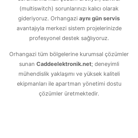
(multiswitch) sorunlarınızı kalıcı olarak
gideriyoruz. Orhangazi
aynı gün servis
avantajıyla merkezi sistem projelerinizde
profesyonel destek sağlıyoruz.
Orhangazi tüm bölgelerine kurumsal çözümler
sunan
Caddeelektronik.net
; deneyimli
mühendislik yaklaşımı ve yüksek kaliteli
ekipmanları ile apartman yönetimi dostu
çözümler üretmektedir.
Orhangazi Merkezi uydu anten servisi
ihtiyaçlarınız için doğru adrestesiniz. Güvenilir
ve
7/24 teknik destek
sunan ekibimiz;