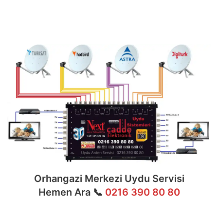
multiswitch bağlantıları, LNB ayarları, bina içi
dağıtım ve sistem modernizasyonu gibi tüm
teknik konularda uzmanlaşmıştır.
Orhangazi Merkezi Uydu Servisi
Hemen Ara 📞
0216 390 80 80