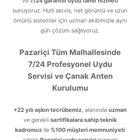
ve
7/24 garantili uydu tamir hizmeti
sunuyoruz. Hızlı servis, net görüntü ve uzun
ömürlü sistemler için uzman ekibimizle aynı
gün çözüm sağlıyoruz.
Pazariçi Tüm Malhallesinde
7/24 Profesyonel Uydu
Servisi ve Çanak Anten
Kurulumu
+22 yılı aşkın tecrübemiz
, alanında
uzman
ve gerekli
sertifikalara sahip teknik
kadromuz
ile
%100 müşteri memnuniyeti
odaklı
Pazariçi uydu servisi
hizmeti