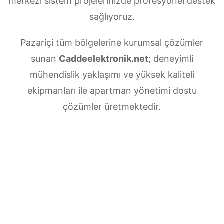
merkezi sistem projelerinizde profesyonel destek
sağlıyoruz.
Pazariçi tüm bölgelerine kurumsal çözümler
sunan
Caddeelektronik.net
; deneyimli
mühendislik yaklaşımı ve yüksek kaliteli
ekipmanları ile apartman yönetimi dostu
çözümler üretmektedir.
Pazariçi Merkezi uydu anten servisi
ihtiyaçlarınız için doğru adrestesiniz. Güvenilir
ve
7/24 teknik destek
sunan ekibimiz;
multiswitch bağlantıları, LNB ayarları, bina içi
dağıtım ve sistem modernizasyonu gibi tüm
teknik konularda uzmanlaşmıştır.