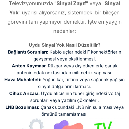
Televizyonunuzda
"Sinyal Zayıf"
veya
"Sinyal
Yok"
uyarısı alıyorsanız, sistemdeki bir bileşen
görevini tam yapmıyor demektir. İşte en yaygın
nedenler:
Uydu Sinyal Yok Nasıl Düzeltilir?
Bağlantı Sorunları:
Kablo uçlarındaki F konnektörlerin
gevşemesi veya oksitlenmesi.
Anten Kayması:
Rüzgar veya dış etkenlerle çanak
antenin odak noktasından milimetrik sapması.
Hava Muhalefeti:
Yoğun kar, fırtına veya sağanak yağışın
sinyal dalgalarını kırması.
Cihaz Arızası:
Uydu alıcısının tuner girişindeki voltaj
sorunları veya yazılım çökmeleri.
LNB Bozulması:
Çanak ucundaki LNB'nin su alması veya
ömrünü tamamlaması.