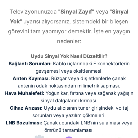
Televizyonunuzda
"Sinyal Zayıf"
veya
"Sinyal
Yok"
uyarısı alıyorsanız, sistemdeki bir bileşen
görevini tam yapmıyor demektir. İşte en yaygın
nedenler:
Uydu Sinyal Yok Nasıl Düzeltilir?
Bağlantı Sorunları:
Kablo uçlarındaki F konnektörlerin
gevşemesi veya oksitlenmesi.
Anten Kayması:
Rüzgar veya dış etkenlerle çanak
antenin odak noktasından milimetrik sapması.
Hava Muhalefeti:
Yoğun kar, fırtına veya sağanak yağışın
sinyal dalgalarını kırması.
Cihaz Arızası:
Uydu alıcısının tuner girişindeki voltaj
sorunları veya yazılım çökmeleri.
LNB Bozulması:
Çanak ucundaki LNB'nin su alması veya
ömrünü tamamlaması.