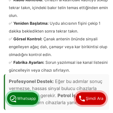
tekrar takın, içindeki bakır telin temas ettiğinden emin
olun.
✅
Yeniden Başlatma:
Uydu alıcısının fişini çekip 1
dakika bekledikten sonra tekrar takın.
✅
Görsel Kontrol:
Çanak antenin önünde sinyali
engelleyen ağaç dalı, çamaşır veya kar birikintisi olup
olmadığını kontrol edin.
✅
Fabrika Ayarları:
Sorun yazılımsal ise kanal listesini
güncelleyin veya cihazı sıfırlayın.
Profesyonel Destek:
Eğer bu adımlar sonuç
vermezse, hassas sinyal bulucu cihazlarla
ayar yapılması gerekir.
Petrol İş Uydu servisi
Whatsapp
Şimdi Ara
ekibimiz modern cihazlarla yanınızdadır.