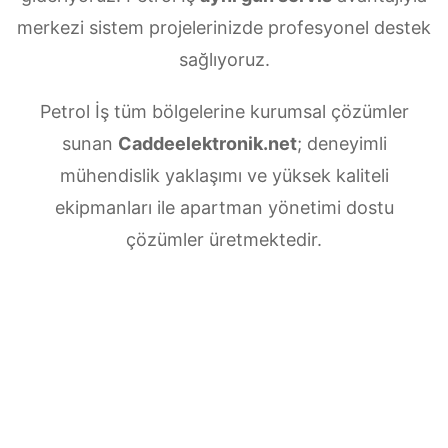
merkezi sistem projelerinizde profesyonel destek
sağlıyoruz.
Petrol İş tüm bölgelerine kurumsal çözümler
sunan
Caddeelektronik.net
; deneyimli
mühendislik yaklaşımı ve yüksek kaliteli
ekipmanları ile apartman yönetimi dostu
çözümler üretmektedir.
Petrol İş Merkezi uydu anten servisi
ihtiyaçlarınız için doğru adrestesiniz. Güvenilir
ve
7/24 teknik destek
sunan ekibimiz;
multiswitch bağlantıları, LNB ayarları, bina içi
dağıtım ve sistem modernizasyonu gibi tüm
teknik konularda uzmanlaşmıştır.