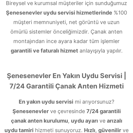
Bireysel ve kurumsal müşteriler için sunduğumuz
Şenesenevler uydu servisi hizmetlerinde
%100
müşteri memnuniyeti, net görüntü ve uzun
ömürlü sistemler önceliğimizdir. Çanak anten
montajından ince ayara kadar tüm işlemler
garantili ve faturalı hizmet
anlayışıyla yapılır.
Şenesenevler En Yakın Uydu Servisi |
7/24 Garantili Çanak Anten Hizmeti
En yakın uydu servisi
mi arıyorsunuz?
Şenesenevler
ve çevresinde
7/24 garantili
çanak anten kurulumu
,
uydu ayarı
ve
arızalı
uydu tamiri
hizmeti sunuyoruz.
Hızlı
,
güvenilir
ve