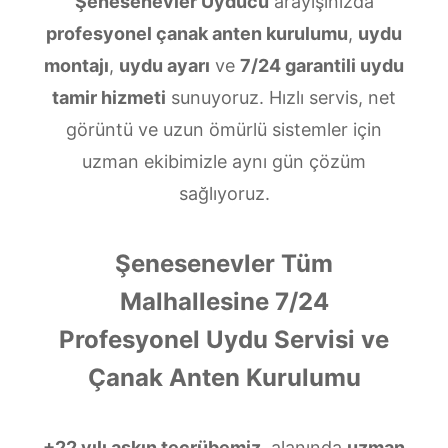
Şenesenevler Uyducu
arayışınızda
profesyonel çanak anten kurulumu
,
uydu
montajı
,
uydu ayarı
ve
7/24 garantili uydu
tamir hizmeti
sunuyoruz. Hızlı servis, net
görüntü ve uzun ömürlü sistemler için
uzman ekibimizle aynı gün çözüm
sağlıyoruz.
Şenesenevler Tüm
Malhallesine 7/24
Profesyonel Uydu Servisi ve
Çanak Anten Kurulumu
+22 yılı aşkın tecrübemiz
, alanında
uzman