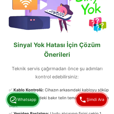
Sinyal Yok Hatası İçin Çözüm
Önerileri
Teknik servis çağırmadan önce şu adımları
kontrol edebilirsiniz:
✅
Kablo Kontrolü:
Cihazın arkasındaki kabloyu söküp
Whatsapp
Şimdi Ara
tekrar takın, içindeki bakır telin temas ettiğinden emin
olun.
✅
Yeniden Başlatma:
Uydu alıcısının fişini çekip 1