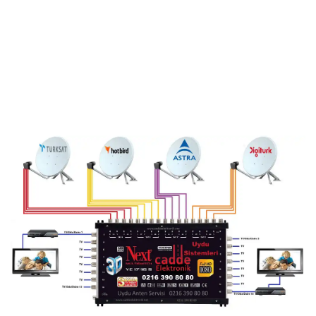
Şenesenevler Merkezi uydu anten servisi
ihtiyaçlarınız için doğru adrestesiniz. Güvenilir
ve
7/24 teknik destek
sunan ekibimiz;
multiswitch bağlantıları, LNB ayarları, bina içi
dağıtım ve sistem modernizasyonu gibi tüm
teknik konularda uzmanlaşmıştır.