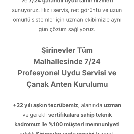
ve
7/24 garantili uydu tamir hizmeti
sunuyoruz. Hızlı servis, net görüntü ve uzun
ömürlü sistemler için uzman ekibimizle aynı
gün çözüm sağlıyoruz.
Şirinevler Tüm
Malhallesinde 7/24
Profesyonel Uydu Servisi ve
Çanak Anten Kurulumu
+22 yılı aşkın tecrübemiz
, alanında
uzman
ve gerekli
sertifikalara sahip teknik
kadromuz
ile
%100 müşteri memnuniyeti
odaklı
Şirinevler uydu servisi
hizmeti