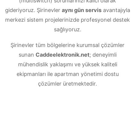
(multiswitch) sorunlarınızı kalıcı olarak
gideriyoruz. Şirinevler
aynı gün servis
avantajıyla
merkezi sistem projelerinizde profesyonel destek
sağlıyoruz.
Şirinevler tüm bölgelerine kurumsal çözümler
sunan
Caddeelektronik.net
; deneyimli
mühendislik yaklaşımı ve yüksek kaliteli
ekipmanları ile apartman yönetimi dostu
çözümler üretmektedir.
Şirinevler Merkezi uydu anten servisi
ihtiyaçlarınız için doğru adrestesiniz. Güvenilir
ve
7/24 teknik destek
sunan ekibimiz;
multiswitch bağlantıları, LNB ayarları, bina içi