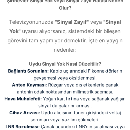
Şirinevler Sinyal Yok veya Sinyal Zayıf Hatası Neden
Olur?
Televizyonunuzda
"Sinyal Zayıf"
veya
"Sinyal
Yok"
uyarısı alıyorsanız, sistemdeki bir bileşen
görevini tam yapmıyor demektir. İşte en yaygın
nedenler:
Uydu Sinyal Yok Nasıl Düzeltilir?
Bağlantı Sorunları:
Kablo uçlarındaki F konnektörlerin
gevşemesi veya oksitlenmesi.
Anten Kayması:
Rüzgar veya dış etkenlerle çanak
antenin odak noktasından milimetrik sapması.
Hava Muhalefeti:
Yoğun kar, fırtına veya sağanak yağışın
sinyal dalgalarını kırması.
Cihaz Arızası:
Uydu alıcısının tuner girişindeki voltaj
sorunları veya yazılım çökmeleri.
LNB Bozulması:
Çanak ucundaki LNB'nin su alması veya