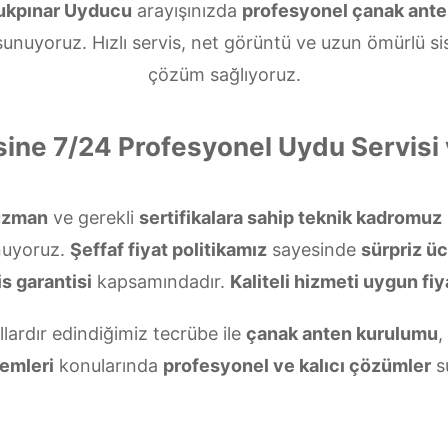
ukpınar Uyducu
arayışınızda
profesyonel çanak ant
unuyoruz. Hızlı servis, net görüntü ve uzun ömürlü si
çözüm sağlıyoruz.
ine 7/24 Profesyonel Uydu Servis
uzman
ve gerekli
sertifikalara sahip teknik kadromuz
nuyoruz.
Şeffaf fiyat politikamız
sayesinde
sürpriz üc
s garantisi
kapsamındadır.
Kaliteli hizmeti uygun fiy
llardır edindiğimiz tecrübe ile
çanak anten kurulumu
,
emleri
konularında
profesyonel ve kalıcı çözümler
s