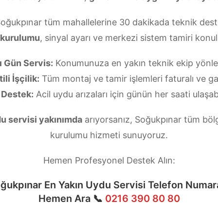
Soğukpınar tüm mahallelerine 30 dakikada teknik dest
 kurulumu
, sinyal ayarı ve merkezi sistem tamiri kon
ı Gün Servis:
Konumunuza en yakın teknik ekip yönlend
li İşçilik:
Tüm montaj ve tamir işlemleri faturalı ve gar
 Destek:
Acil uydu arızaları için günün her saati ulaşabi
u servisi yakınımda
arıyorsanız, Soğukpınar tüm bölge
kurulumu hizmeti sunuyoruz.
Hemen Profesyonel Destek Alın:
ğukpınar En Yakın Uydu Servisi Telefon Numar
Hemen Ara 📞
0216 390 80 80