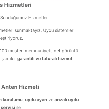
s Hizmetleri
i Sunduğumuz Hizmetler
metleri sunmaktayız. Uydu sistemleri
eştiriyoruz.
00 müşteri memnuniyeti, net görüntü
 işlemler
garantili ve faturalı hizmet
k Anten Hizmeti
en kurulumu
,
uydu ayarı
ve
arızalı uydu
 servisi
ile