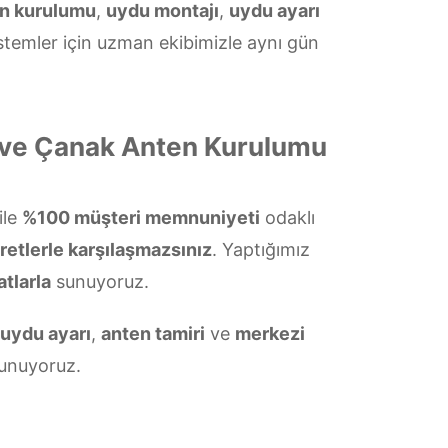
en kurulumu
,
uydu montajı
,
uydu ayarı
stemler için uzman ekibimizle aynı gün
i ve Çanak Anten Kurulumu
ile
%100 müşteri memnuniyeti
odaklı
retlerle karşılaşmazsınız
. Yaptığımız
atlarla
sunuyoruz.
uydu ayarı
,
anten tamiri
ve
merkezi
unuyoruz.