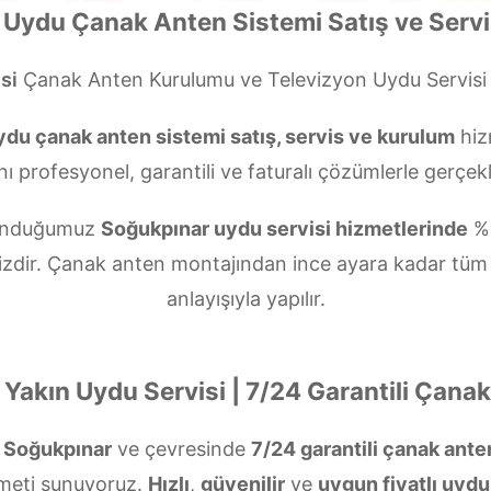
Uydu Çanak Anten Sistemi Satış ve Servi
si
Çanak Anten Kurulumu ve Televizyon Uydu Servis
du çanak anten sistemi satış, servis ve kurulum
hiz
nı profesyonel, garantili ve faturalı çözümlerle gerçekl
 sunduğumuz
Soğukpınar uydu servisi hizmetlerinde
%1
izdir. Çanak anten montajından ince ayara kadar tüm
anlayışıyla yapılır.
Yakın Uydu Servisi | 7/24 Garantili Çana
?
Soğukpınar
ve çevresinde
7/24 garantili çanak ant
meti sunuyoruz.
Hızlı
,
güvenilir
ve
uygun fiyatlı uydu