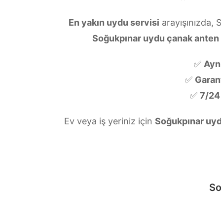
En yakın uydu servisi
arayışınızda, 
Soğukpınar uydu çanak anten
✅
Ayn
✅
Garanti
✅
7/24
Ev veya iş yeriniz için
Soğukpınar uyd
So