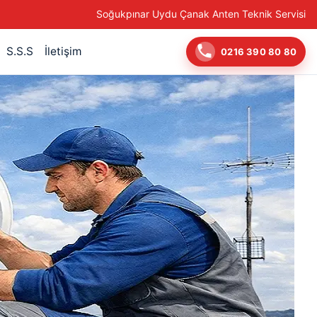
Soğukpınar Uydu Çanak Anten Teknik Servisi
S.S.S
İletişim
0216 390 80 80