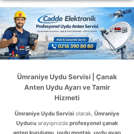
Ümraniye Uydu Servisi | Çanak
Anten Uydu Ayarı ve Tamir
Hizmeti
Ümraniye Uydu Servisi
olarak,
Ümraniye
Uyducu
arayışınızda
profesyonel çanak
anten kurulumu
,
uydu montajı
,
uydu ayarı