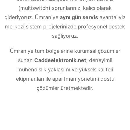
(multiswitch) sorunlarınızı kalıcı olarak
gideriyoruz. Ümraniye
aynı gün servis
avantajıyla
merkezi sistem projelerinizde profesyonel destek
sağlıyoruz.
Ümraniye tüm bölgelerine kurumsal çözümler
sunan
Caddeelektronik.net
; deneyimli
mühendislik yaklaşımı ve yüksek kaliteli
ekipmanları ile apartman yönetimi dostu
çözümler üretmektedir.
Ümraniye Merkezi uydu anten servisi
ihtiyaçlarınız için doğru adrestesiniz. Güvenilir
ve
7/24 teknik destek
sunan ekibimiz;