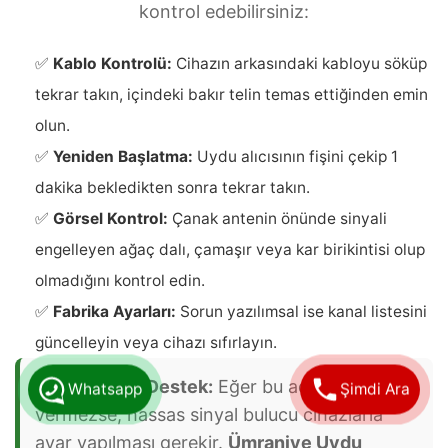
kontrol edebilirsiniz:
✅
Kablo Kontrolü:
Cihazın arkasındaki kabloyu söküp
tekrar takın, içindeki bakır telin temas ettiğinden emin
olun.
✅
Yeniden Başlatma:
Uydu alıcısının fişini çekip 1
dakika bekledikten sonra tekrar takın.
✅
Görsel Kontrol:
Çanak antenin önünde sinyali
engelleyen ağaç dalı, çamaşır veya kar birikintisi olup
olmadığını kontrol edin.
✅
Fabrika Ayarları:
Sorun yazılımsal ise kanal listesini
güncelleyin veya cihazı sıfırlayın.
Whatsapp
Şimdi Ara
Profesyonel Destek:
Eğer bu adımlar sonuç
vermezse, hassas sinyal bulucu cihazlarla
ayar yapılması gerekir.
Ümraniye Uydu