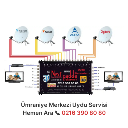
multiswitch bağlantıları, LNB ayarları, bina içi
dağıtım ve sistem modernizasyonu gibi tüm
teknik konularda uzmanlaşmıştır.
Ümraniye Merkezi Uydu Servisi
Hemen Ara 📞
0216 390 80 80