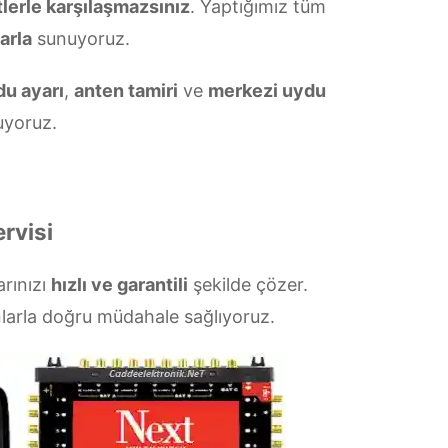
tlerle karşılaşmazsınız
. Yaptığımız tüm
arla
sunuyoruz.
u ayarı
,
anten tamiri
ve
merkezi uydu
yoruz.
rvisi
arınızı
hızlı ve garantili
şekilde çözer.
larla doğru müdahale sağlıyoruz.