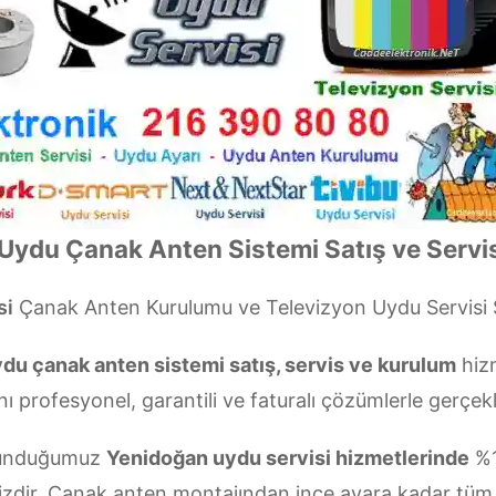
Uydu Çanak Anten Sistemi Satış ve Servis
si
Çanak Anten Kurulumu ve Televizyon Uydu Servisi
du çanak anten sistemi satış, servis ve kurulum
hizm
nı profesyonel, garantili ve faturalı çözümlerle gerçekl
 sunduğumuz
Yenidoğan uydu servisi hizmetlerinde
%1
izdir. Çanak anten montajından ince ayara kadar tüm