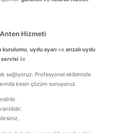
 Anten Hizmeti
en kurulumu
,
uydu ayarı
ve
arızalı uydu
 servisi
ile
k sağlıyoruz. Profesyonel ekibimizle
ularında kesin çözüm sunuyoruz.
irilir.
antilidir.
lirsiniz.