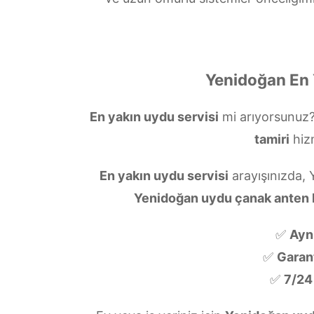
Yenidoğan En 
En yakın uydu servisi
mi arıyorsunuz
tamiri
hiz
En yakın uydu servisi
arayışınızda, 
Yenidoğan uydu çanak anten
✅
Ayn
✅
Garanti
✅
7/24