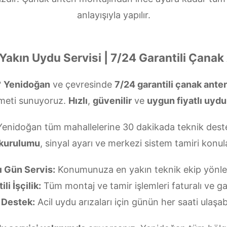
anlayışıyla yapılır.
Yakın Uydu Servisi | 7/24 Garantili Çanak
?
Yenidoğan
ve çevresinde
7/24 garantili çanak ant
meti sunuyoruz.
Hızlı
,
güvenilir
ve
uygun fiyatlı uydu
Yenidoğan tüm mahallelerine 30 dakikada teknik deste
 kurulumu
, sinyal ayarı ve merkezi sistem tamiri kon
ı Gün Servis:
Konumunuza en yakın teknik ekip yönlend
li İşçilik:
Tüm montaj ve tamir işlemleri faturalı ve gar
 Destek:
Acil uydu arızaları için günün her saati ulaşabi