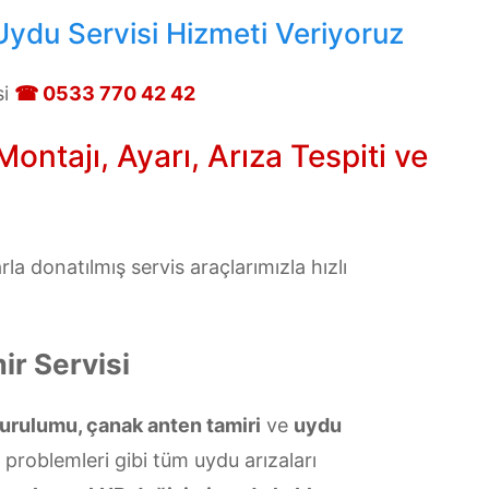
ydu Servisi Hizmeti Veriyoruz
si
☎ 0533 770 42 42
ntajı, Ayarı, Arıza Tespiti ve
a donatılmış servis araçlarımızla hızlı
r Servisi
kurulumu, çanak anten tamiri
ve
uydu
ü problemleri gibi tüm uydu arızaları