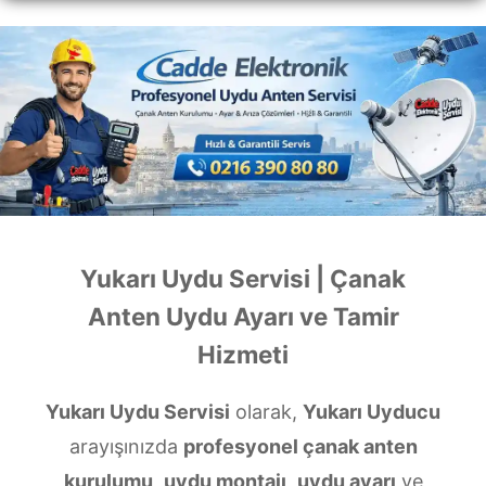
Yukarı Uydu Servisi | Çanak
Anten Uydu Ayarı ve Tamir
Hizmeti
Yukarı Uydu Servisi
olarak,
Yukarı Uyducu
arayışınızda
profesyonel çanak anten
kurulumu
,
uydu montajı
,
uydu ayarı
ve