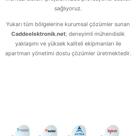
sağlıyoruz.
Yukarı tüm bölgelerine kurumsal çözümler sunan
Caddeelektronik.net
; deneyimli mühendislik
yaklaşımı ve yüksek kaliteli ekipmanları ile
apartman yönetimi dostu çözümler üretmektedir.
Yukarı Merkezi uydu anten servisi
ihtiyaçlarınız için doğru adrestesiniz. Güvenilir
ve
7/24 teknik destek
sunan ekibimiz;
multiswitch bağlantıları, LNB ayarları, bina içi
dağıtım ve sistem modernizasyonu gibi tüm
teknik konularda uzmanlaşmıştır.