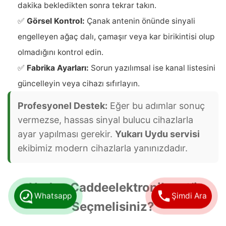
dakika bekledikten sonra tekrar takın.
✅
Görsel Kontrol:
Çanak antenin önünde sinyali
engelleyen ağaç dalı, çamaşır veya kar birikintisi olup
olmadığını kontrol edin.
✅
Fabrika Ayarları:
Sorun yazılımsal ise kanal listesini
güncelleyin veya cihazı sıfırlayın.
Profesyonel Destek:
Eğer bu adımlar sonuç
vermezse, hassas sinyal bulucu cihazlarla
ayar yapılması gerekir.
Yukarı Uydu servisi
ekibimiz modern cihazlarla yanınızdadır.
Neden Caddeelektronik.net’i
Whatsapp
Şimdi Ara
Seçmelisiniz?