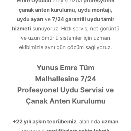
Emre Uyducu
arayışınızda
profesyonel
çanak anten kurulumu
,
uydu montajı
,
uydu ayarı
ve
7/24 garantili uydu tamir
hizmeti
sunuyoruz. Hızlı servis, net görüntü
ve uzun ömürlü sistemler için uzman
ekibimizle aynı gün çözüm sağlıyoruz.
Yunus Emre Tüm
Malhallesine 7/24
Profesyonel Uydu Servisi ve
Çanak Anten Kurulumu
+22 yılı aşkın tecrübemiz
, alanında
uzman
ve gerekli
sertifikalara sahip teknik