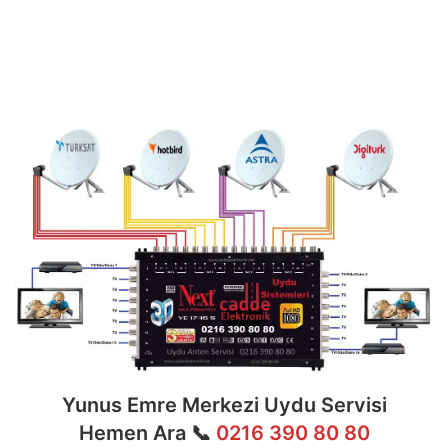
ve
7/24 teknik destek
sunan ekibimiz;
multiswitch bağlantıları, LNB ayarları, bina içi
dağıtım ve sistem modernizasyonu gibi tüm
teknik konularda uzmanlaşmıştır.
Yunus Emre Merkezi Uydu Servisi
Hemen Ara 📞
0216 390 80 80