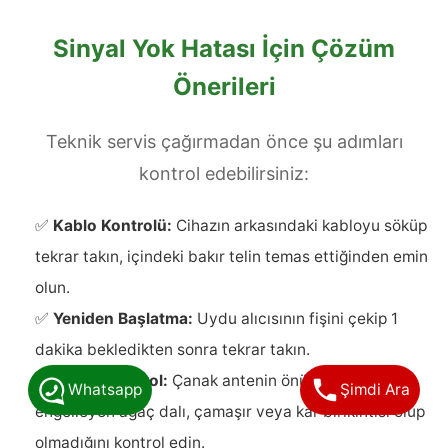
Sinyal Yok Hatası İçin Çözüm
Önerileri
Teknik servis çağırmadan önce şu adımları
kontrol edebilirsiniz:
✅
Kablo Kontrolü:
Cihazın arkasındaki kabloyu söküp
tekrar takın, içindeki bakır telin temas ettiğinden emin
olun.
✅
Yeniden Başlatma:
Uydu alıcısının fişini çekip 1
dakika bekledikten sonra tekrar takın.
✅
Görsel Kontrol:
Çanak antenin önünde sinyali
Whatsapp
Şimdi Ara
engelleyen ağaç dalı, çamaşır veya kar birikintisi olup
olmadığını kontrol edin.