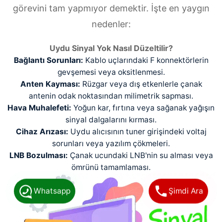
görevini tam yapmıyor demektir. İşte en yaygın
nedenler:
Uydu Sinyal Yok Nasıl Düzeltilir?
Bağlantı Sorunları:
Kablo uçlarındaki F konnektörlerin
gevşemesi veya oksitlenmesi.
Anten Kayması:
Rüzgar veya dış etkenlerle çanak
antenin odak noktasından milimetrik sapması.
Hava Muhalefeti:
Yoğun kar, fırtına veya sağanak yağışın
sinyal dalgalarını kırması.
Cihaz Arızası:
Uydu alıcısının tuner girişindeki voltaj
sorunları veya yazılım çökmeleri.
LNB Bozulması:
Çanak ucundaki LNB'nin su alması veya
ömrünü tamamlaması.
Whatsapp
Şimdi Ara