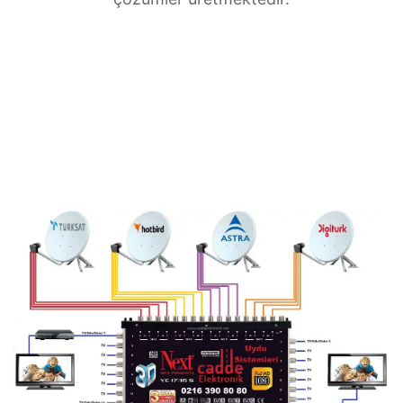
Zuhuratbaba Merkezi uydu anten servisi
ihtiyaçlarınız için doğru adrestesiniz. Güvenilir
ve
7/24 teknik destek
sunan ekibimiz;
multiswitch bağlantıları, LNB ayarları, bina içi
dağıtım ve sistem modernizasyonu gibi tüm
teknik konularda uzmanlaşmıştır.