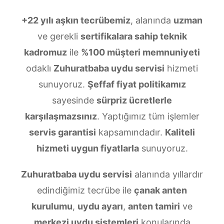
+22 yılı aşkın tecrübemiz
, alanında
uzman
ve gerekli
sertifikalara sahip teknik
kadromuz
ile
%100 müşteri memnuniyeti
odaklı
Zuhuratbaba uydu servisi
hizmeti
sunuyoruz.
Şeffaf fiyat politikamız
sayesinde
sürpriz ücretlerle
karşılaşmazsınız
. Yaptığımız tüm işlemler
servis garantisi
kapsamındadır.
Kaliteli
hizmeti uygun fiyatlarla
sunuyoruz.
Zuhuratbaba uydu servisi
alanında yıllardır
edindiğimiz tecrübe ile
çanak anten
kurulumu
,
uydu ayarı
,
anten tamiri
ve
merkezi uydu sistemleri
konularında