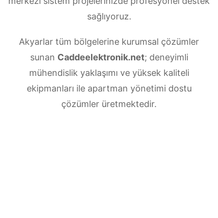
merkezi sistem projelerinizde profesyonel destek
sağlıyoruz.
Akyarlar tüm bölgelerine kurumsal çözümler
sunan
Caddeelektronik.net
; deneyimli
mühendislik yaklaşımı ve yüksek kaliteli
ekipmanları ile apartman yönetimi dostu
çözümler üretmektedir.
Akyarlar Merkezi uydu anten servisi
ihtiyaçlarınız için doğru adrestesiniz. Güvenilir
ve
7/24 teknik destek
sunan ekibimiz;
multiswitch bağlantıları, LNB ayarları, bina içi
dağıtım ve sistem modernizasyonu gibi tüm
teknik konularda uzmanlaşmıştır.