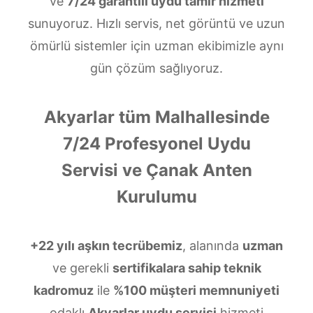
ve
7/24 garantili uydu tamir hizmeti
sunuyoruz. Hızlı servis, net görüntü ve uzun
ömürlü sistemler için uzman ekibimizle aynı
gün çözüm sağlıyoruz.
Akyarlar tüm Malhallesinde
7/24 Profesyonel Uydu
Servisi ve Çanak Anten
Kurulumu
+22 yılı aşkın tecrübemiz
, alanında
uzman
ve gerekli
sertifikalara sahip teknik
kadromuz
ile
%100 müşteri memnuniyeti
odaklı
Akyarlar uydu servisi
hizmeti