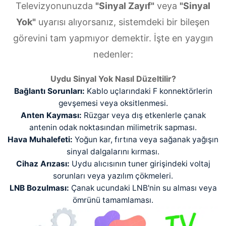
Televizyonunuzda
"Sinyal Zayıf"
veya
"Sinyal
Yok"
uyarısı alıyorsanız, sistemdeki bir bileşen
görevini tam yapmıyor demektir. İşte en yaygın
nedenler:
Uydu Sinyal Yok Nasıl Düzeltilir?
Bağlantı Sorunları:
Kablo uçlarındaki F konnektörlerin
gevşemesi veya oksitlenmesi.
Anten Kayması:
Rüzgar veya dış etkenlerle çanak
antenin odak noktasından milimetrik sapması.
Hava Muhalefeti:
Yoğun kar, fırtına veya sağanak yağışın
sinyal dalgalarını kırması.
Cihaz Arızası:
Uydu alıcısının tuner girişindeki voltaj
sorunları veya yazılım çökmeleri.
LNB Bozulması:
Çanak ucundaki LNB'nin su alması veya
ömrünü tamamlaması.