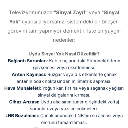
Televizyonunuzda
"Sinyal Zayıf"
veya
"Sinyal
Yok"
uyarısı alıyorsanız, sistemdeki bir bileşen
görevini tam yapmıyor demektir. İşte en yaygın
nedenler:
Uydu Sinyal Yok Nasıl Düzeltilir?
Bağlantı Sorunları:
Kablo uçlarındaki F konnektörlerin
gevşemesi veya oksitlenmesi.
Anten Kayması:
Rüzgar veya dış etkenlerle çanak
antenin odak noktasından milimetrik sapması.
Hava Muhalefeti:
Yoğun kar, fırtına veya sağanak yağışın
sinyal dalgalarını kırması.
Cihaz Arızası:
Uydu alıcısının tuner girişindeki voltaj
sorunları veya yazılım çökmeleri.
LNB Bozulması:
Çanak ucundaki LNB'nin su alması veya
ömrünü tamamlaması.