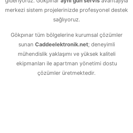
gideriyoruz. Gökpınar
aynı gün servis
avantajıyla
merkezi sistem projelerinizde profesyonel destek
sağlıyoruz.
Gökpınar tüm bölgelerine kurumsal çözümler
sunan
Caddeelektronik.net
; deneyimli
mühendislik yaklaşımı ve yüksek kaliteli
ekipmanları ile apartman yönetimi dostu
çözümler üretmektedir.
Gökpınar Merkezi uydu anten servisi
ihtiyaçlarınız için doğru adrestesiniz. Güvenilir
ve
7/24 teknik destek
sunan ekibimiz;
multiswitch bağlantıları, LNB ayarları, bina içi
dağıtım ve sistem modernizasyonu gibi tüm