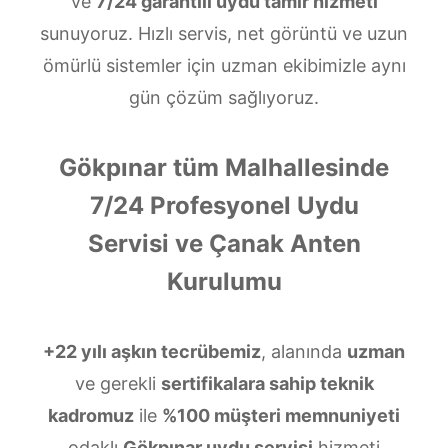
ve
7/24 garantili uydu tamir hizmeti
sunuyoruz. Hızlı servis, net görüntü ve uzun
ömürlü sistemler için uzman ekibimizle aynı
gün çözüm sağlıyoruz.
Gökpınar tüm Malhallesinde
7/24 Profesyonel Uydu
Servisi ve Çanak Anten
Kurulumu
+22 yılı aşkın tecrübemiz
, alanında
uzman
ve gerekli
sertifikalara sahip teknik
kadromuz
ile
%100 müşteri memnuniyeti
odaklı
Gökpınar uydu servisi
hizmeti