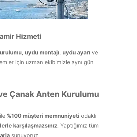
amir Hizmeti
kurulumu
,
uydu montajı
,
uydu ayarı
ve
temler için uzman ekibimizle aynı gün
 ve Çanak Anten Kurulumu
ile
%100 müşteri memnuniyeti
odaklı
lerle karşılaşmazsınız
. Yaptığımız tüm
arla
sunuyoruz.