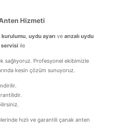
 Anten Hizmeti
n kurulumu
,
uydu ayarı
ve
arızalı uydu
 servisi
ile
k sağlıyoruz. Profesyonel ekibimizle
ularında kesin çözüm sunuyoruz.
irilir.
antilidir.
lirsiniz.
erinde hızlı ve garantili çanak anten