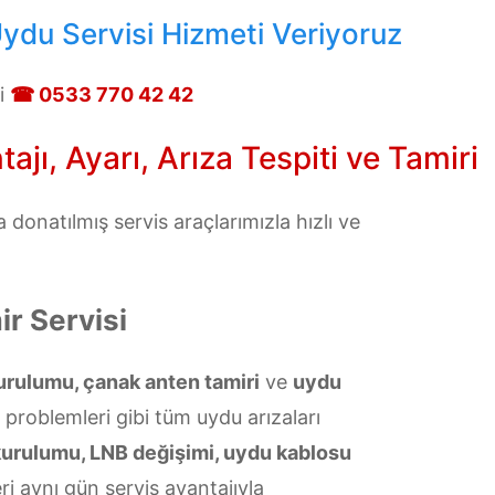
ydu Servisi Hizmeti Veriyoruz
i
☎ 0533 770 42 42
ı, Ayarı, Arıza Tespiti ve Tamiri
donatılmış servis araçlarımızla hızlı ve
r Servisi
urulumu, çanak anten tamiri
ve
uydu
ü problemleri gibi tüm uydu arızaları
kurulumu, LNB değişimi, uydu kablosu
i aynı gün servis avantajıyla