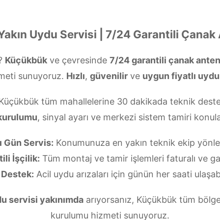
akın Uydu Servisi | 7/24 Garantili Çanak
?
Küçükbük
ve çevresinde
7/24 garantili çanak ante
meti sunuyoruz.
Hızlı
,
güvenilir
ve
uygun fiyatlı uydu
 Küçükbük tüm mahallelerine 30 dakikada teknik deste
kurulumu
, sinyal ayarı ve merkezi sistem tamiri kon
ı Gün Servis:
Konumunuza en yakın teknik ekip yönlend
li İşçilik:
Tüm montaj ve tamir işlemleri faturalı ve gar
 Destek:
Acil uydu arızaları için günün her saati ulaşabi
u servisi yakınımda
arıyorsanız, Küçükbük tüm bölgel
kurulumu hizmeti sunuyoruz.