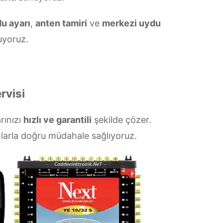
u ayarı
,
anten tamiri
ve
merkezi uydu
yoruz.
rvisi
arınızı
hızlı ve garantili
şekilde çözer.
larla doğru müdahale sağlıyoruz.