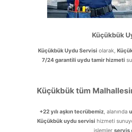
Küçükbük Uy
Küçükbük Uydu Servisi
olarak,
Küçü
7/24 garantili uydu tamir hizmeti
su
Küçükbük tüm Malhallesi
+22 yılı aşkın tecrübemiz
, alanında
Küçükbük uydu servisi
hizmeti sunuy
işlemler
servis 