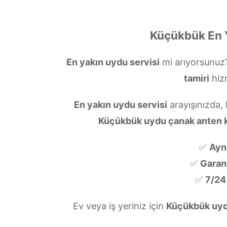
Küçükbük En Y
En yakın uydu servisi
mi arıyorsunuz
tamiri
hiz
En yakın uydu servisi
arayışınızda,
Küçükbük uydu çanak anten 
✅
Ayn
✅
Garanti
✅
7/24
Ev veya iş yeriniz için
Küçükbük uyd