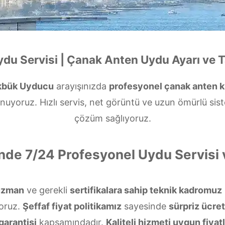
du Servisi | Çanak Anten Uydu Ayarı ve T
kbük Uyducu
arayışınızda
profesyonel çanak anten 
nuyoruz. Hızlı servis, net görüntü ve uzun ömürlü sis
çözüm sağlıyoruz.
nde 7/24 Profesyonel Uydu Servisi
uzman
ve gerekli
sertifikalara sahip teknik kadromuz
oruz.
Şeffaf fiyat politikamız
sayesinde
sürpriz ücret
garantisi
kapsamındadır.
Kaliteli hizmeti uygun fiyatl