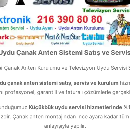
ydu Çanak Anten Sistemi Satış ve Servis
i
Çanak Anten Kurulumu ve Televizyon Uydu Servisi
u çanak anten sistemi satış, servis ve kurulum
hizm
nı profesyonel, garantili ve faturalı çözümlerle gerçekl
n sunduğumuz
Küçükbük uydu servisi hizmetlerinde
%1
izdir. Çanak anten montajından ince ayara kadar tüm
anlayışıyla yapılır.