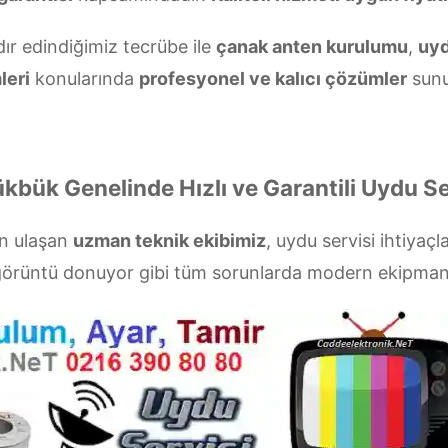
dır edindiğimiz tecrübe ile
çanak anten kurulumu
,
uyd
leri
konularında
profesyonel ve kalıcı çözümler
sunu
kbük Genelinde Hızlı ve Garantili Uydu Se
ün ulaşan
uzman teknik ekibimiz
, uydu servisi ihtiyaçl
a görüntü donuyor gibi tüm sorunlarda modern ekipman