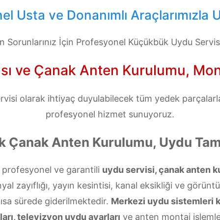
l Usta ve Donanımlı Araçlarımızla U
 Sorunlarınız İçin Profesyonel Küçükbük Uydu Servis
ı ve Çanak Anten Kurulumu, Montaj
si olarak ihtiyaç duyulabilecek tüm yedek parçalarla 
profesyonel hizmet sunuyoruz.
 Çanak Anten Kurulumu, Uydu Tami
profesyonel ve garantili
uydu servisi, çanak anten k
l zayıflığı, yayın kesintisi, kanal eksikliği ve görünt
kısa sürede giderilmektedir.
Merkezi uydu sistemleri 
arı, televizyon uydu ayarları
ve anten montaj işlemler