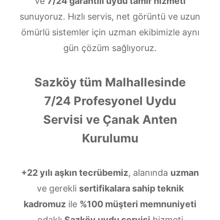
ve
7/24 garantili uydu tamir hizmeti
sunuyoruz. Hızlı servis, net görüntü ve uzun
ömürlü sistemler için uzman ekibimizle aynı
gün çözüm sağlıyoruz.
Sazköy tüm Malhallesinde
7/24 Profesyonel Uydu
Servisi ve Çanak Anten
Kurulumu
+22 yılı aşkın tecrübemiz
, alanında
uzman
ve gerekli
sertifikalara sahip teknik
kadromuz
ile
%100 müşteri memnuniyeti
odaklı
Sazköy uydu servisi
hizmeti