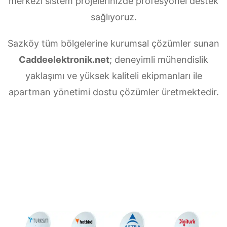
merkezi sistem projelerinizde profesyonel destek
sağlıyoruz.
Sazköy tüm bölgelerine kurumsal çözümler sunan
Caddeelektronik.net
; deneyimli mühendislik
yaklaşımı ve yüksek kaliteli ekipmanları ile
apartman yönetimi dostu çözümler üretmektedir.
Sazköy Merkezi uydu anten servisi
ihtiyaçlarınız için doğru adrestesiniz. Güvenilir
ve
7/24 teknik destek
sunan ekibimiz;
multiswitch bağlantıları, LNB ayarları, bina içi
dağıtım ve sistem modernizasyonu gibi tüm
teknik konularda uzmanlaşmıştır.