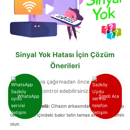
Sinyal Yok Hatası İçin Çözüm
Önerileri
Teknik servis çağırmadan önce şu adımları
kontrol edebilirsiniz:
WhatsApp
Şimdi Ara
✅
Kablo Kontrolü:
Cihazın arkasındaki kabloyu söküp
tekrar takın, içindeki bakır telin temas ettiğinden emin
olun.