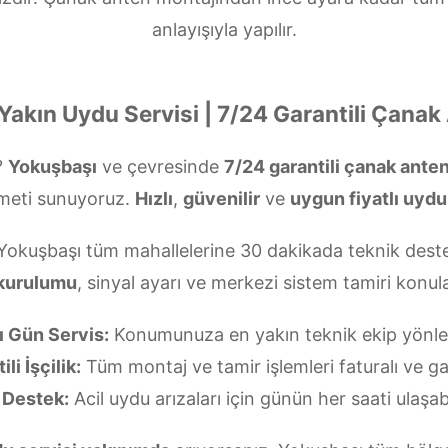
anlayışıyla yapılır.
Yakın Uydu Servisi | 7/24 Garantili Çanak
?
Yokuşbaşı
ve çevresinde
7/24 garantili çanak ante
meti sunuyoruz.
Hızlı
,
güvenilir
ve
uygun fiyatlı uydu
 Yokuşbaşı tüm mahallelerine 30 dakikada teknik deste
 kurulumu
, sinyal ayarı ve merkezi sistem tamiri kon
ı Gün Servis:
Konumunuza en yakın teknik ekip yönlend
li İşçilik:
Tüm montaj ve tamir işlemleri faturalı ve gar
 Destek:
Acil uydu arızaları için günün her saati ulaşabi