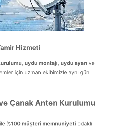
Tamir Hizmeti
kurulumu
,
uydu montajı
,
uydu ayarı
ve
temler için uzman ekibimizle aynı gün
i ve Çanak Anten Kurulumu
ile
%100 müşteri memnuniyeti
odaklı