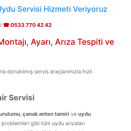
ydu Servisi Hizmeti Veriyoruz
si
☎ 0533 770 42 42
ntajı, Ayarı, Arıza Tespiti ve
 donatılmış servis araçlarımızla hızlı
r Servisi
urulumu, çanak anten tamiri
ve
uydu
ü problemleri gibi tüm uydu arızaları