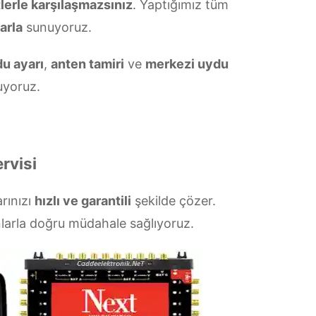
tlerle karşılaşmazsınız
. Yaptığımız tüm
arla
sunuyoruz.
u ayarı
,
anten tamiri
ve
merkezi uydu
yoruz.
rvisi
arınızı
hızlı ve garantili
şekilde çözer.
larla doğru müdahale sağlıyoruz.