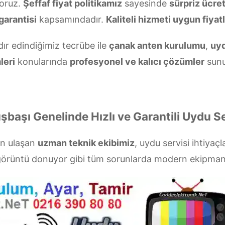
oruz.
Şeffaf fiyat politikamız
sayesinde
sürpriz ücre
garantisi
kapsamındadır.
Kaliteli hizmeti uygun fiyatl
dır edindiğimiz tecrübe ile
çanak anten kurulumu
,
uyd
leri
konularında
profesyonel ve kalıcı çözümler
sunu
şbaşı Genelinde Hızlı ve Garantili Uydu Se
ün ulaşan
uzman teknik ekibimiz
, uydu servisi ihtiyaçl
a görüntü donuyor gibi tüm sorunlarda modern ekipman