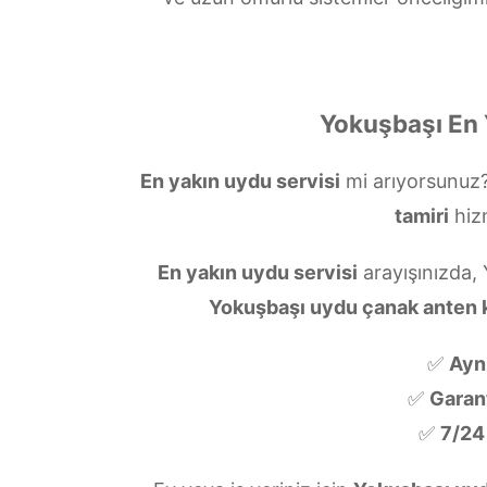
Yokuşbaşı En 
En yakın uydu servisi
mi arıyorsunuz
tamiri
hiz
En yakın uydu servisi
arayışınızda,
Yokuşbaşı uydu çanak anten
✅
Ayn
✅
Garanti
✅
7/24