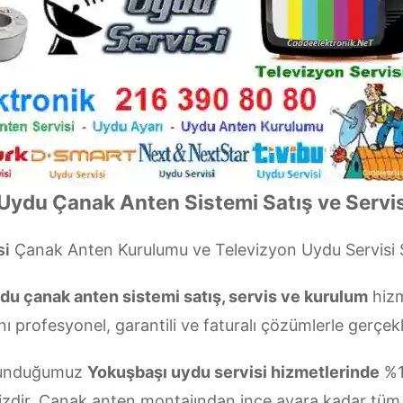
Uydu Çanak Anten Sistemi Satış ve Servis
si
Çanak Anten Kurulumu ve Televizyon Uydu Servisi
du çanak anten sistemi satış, servis ve kurulum
hizm
nı profesyonel, garantili ve faturalı çözümlerle gerçekl
n sunduğumuz
Yokuşbaşı uydu servisi hizmetlerinde
%1
izdir. Çanak anten montajından ince ayara kadar tüm