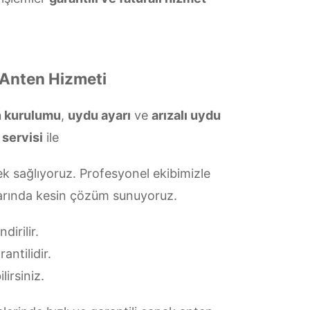
 Anten Hizmeti
n kurulumu
,
uydu ayarı
ve
arızalı uydu
 servisi
ile
k sağlıyoruz. Profesyonel ekibimizle
ularında kesin çözüm sunuyoruz.
irilir.
antilidir.
lirsiniz.