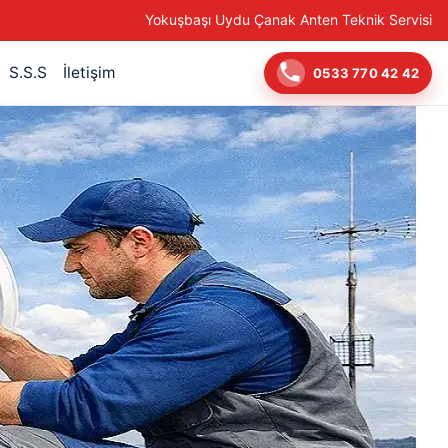
Yokuşbaşı Uydu Çanak Anten Teknik Servisi
S.S.S
İletişim
0533 770 42 42