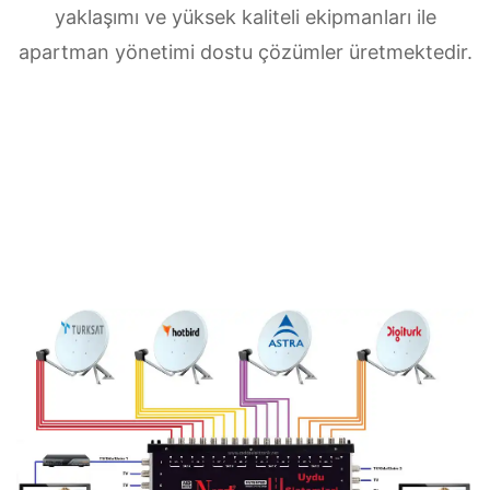
yaklaşımı ve yüksek kaliteli ekipmanları ile
apartman yönetimi dostu çözümler üretmektedir.
Kıbrıs Merkezi uydu anten servisi
ihtiyaçlarınız için doğru adrestesiniz. Güvenilir
ve
7/24 teknik destek
sunan ekibimiz;
multiswitch bağlantıları, LNB ayarları, bina içi
dağıtım ve sistem modernizasyonu gibi tüm
teknik konularda uzmanlaşmıştır.