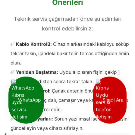
Önerileri
Teknik servis çağırmadan önce şu adımları
kontrol edebilirsiniz:
✅
Kablo Kontrolü:
Cihazın arkasındaki kabloyu söküp
tekrar takın, içindeki bakır telin temas ettiğinden emin
olun.
✅
Yeniden Başlatma:
Uydu alıcısının fişini çekip 1
dakika bekledikten sonra tekrar takın.
✅
Görsel Kontrol:
Çanak antenin önünde sinyali
engelleyen ağaç dalı, çamaşır veya kar birikintisi olup
WhatsApp
Şimdi Ara
olmadığını kontrol edin.
✅
Fabrika Ayarları:
Sorun yazılımsal ise kanal listesini
güncelleyin veya cihazı sıfırlayın.