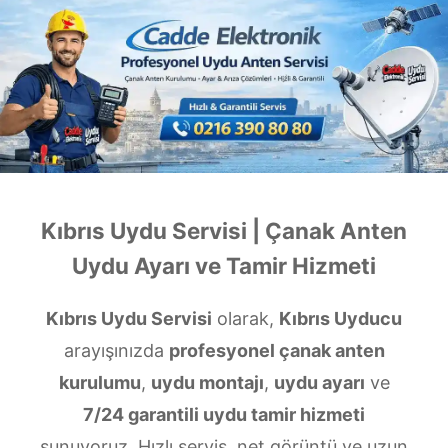
Kıbrıs Uydu Servisi | Çanak Anten
Uydu Ayarı ve Tamir Hizmeti
Kıbrıs Uydu Servisi
olarak,
Kıbrıs Uyducu
arayışınızda
profesyonel çanak anten
kurulumu
,
uydu montajı
,
uydu ayarı
ve
7/24 garantili uydu tamir hizmeti
sunuyoruz. Hızlı servis, net görüntü ve uzun