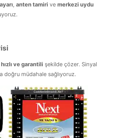
ayarı
,
anten tamiri
ve
merkezi uydu
yoruz.
isi
ı
hızlı ve garantili
şekilde çözer. Sinyal
la doğru müdahale sağlıyoruz.