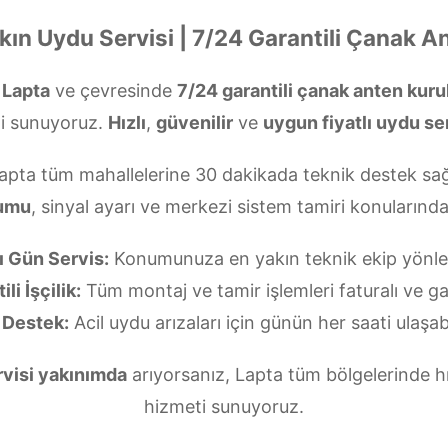
kın Uydu Servisi | 7/24 Garantili Çanak A
?
Lapta
ve çevresinde
7/24 garantili çanak anten kur
i sunuyoruz.
Hızlı
,
güvenilir
ve
uygun fiyatlı uydu se
Lapta tüm mahallelerine 30 dakikada teknik destek sağ
lumu
, sinyal ayarı ve merkezi sistem tamiri konuların
ı Gün Servis:
Konumunuza en yakın teknik ekip yönlend
li İşçilik:
Tüm montaj ve tamir işlemleri faturalı ve gar
 Destek:
Acil uydu arızaları için günün her saati ulaşabi
rvisi yakınımda
arıyorsanız, Lapta tüm bölgelerinde hı
hizmeti sunuyoruz.