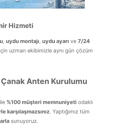
mir Hizmeti
mu
,
uydu montajı
,
uydu ayarı
ve
7/24
 için uzman ekibimizle aynı gün çözüm
e Çanak Anten Kurulumu
ile
%100 müşteri memnuniyeti
odaklı
rle karşılaşmazsınız
. Yaptığımız tüm
arla
sunuyoruz.