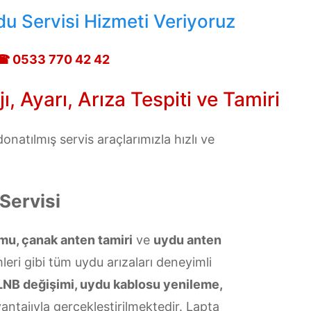
u Servisi Hizmeti Veriyoruz
☎ 0533 770 42 42
 Ayarı, Arıza Tespiti ve Tamiri
natılmış servis araçlarımızla hızlı ve
Servisi
mu, çanak anten tamiri
ve
uydu anten
leri gibi tüm uydu arızaları deneyimli
LNB değişimi, uydu kablosu yenileme,
antajıyla gerçekleştirilmektedir. Lapta