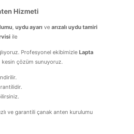
nten Hizmeti
ulumu
,
uydu ayarı
ve
arızalı uydu tamiri
rvisi
ile
lıyoruz. Profesyonel ekibimizle
Lapta
da kesin çözüm sunuyoruz.
irilir.
antilidir.
lirsiniz.
zlı ve garantili çanak anten kurulumu