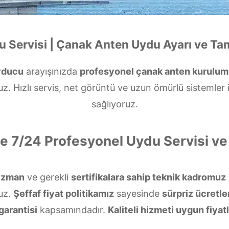
 Servisi | Çanak Anten Uydu Ayarı ve Ta
yducu
arayışınızda
profesyonel çanak anten kurulu
. Hızlı servis, net görüntü ve uzun ömürlü sistemler
sağlıyoruz.
de 7/24 Profesyonel Uydu Servisi v
uzman
ve gerekli
sertifikalara sahip teknik kadromuz
uz.
Şeffaf fiyat politikamız
sayesinde
sürpriz ücretle
garantisi
kapsamındadır.
Kaliteli hizmeti uygun fiyatl