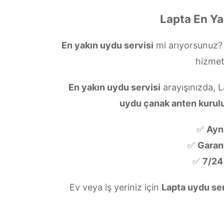
Lapta En Ya
En yakın uydu servisi
mi arıyorsunuz
hizmet
En yakın uydu servisi
arayışınızda, 
uydu çanak anten kuru
✅
Ayn
✅
Garanti
✅
7/24
Ev veya iş yeriniz için
Lapta uydu se